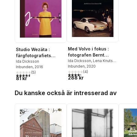
Med Volvo i fokus :
Studio Wezäta :
fotografen Bernt
färgfotografiets
Lindström
Ida Dicksson
,
Lena Knutson
genombrott i svensk
Ida Dicksson
Udd
Inbunden
, 2020
Inbunden
, 2016
reklam
(
4
)
(
5
)
4,3
utav 5 stjärnor. Totalt antal röster:
4,6
utav 5 stjärnor. Totalt antal röster:
288 kr
81 kr
Hoppa över listan
Du kanske också är intresserad av