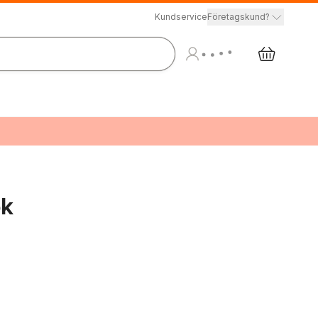
Kundservice
Företagskund?
ok