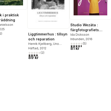
 i praktisk
räddning
anielsson
Studio Wezäta :
2025
färgfotografiets
2
)
Liggtimmerhus : tillsyn
genombrott i svensk
Ida Dicksson
stjärnor. Totalt antal röster:
och reparation
Inbunden
, 2016
reklam
(
5
)
Henrik Kjellberg
,
Uno
4,6
utav 5 stjärnor. Totalt ant
81 kr
Söderberg
Häftad
, 2012
(
2
)
4,0
utav 5 stjärnor. Totalt antal röster:
89 kr