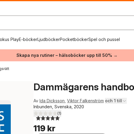
okus Play
E-böcker
Ljudböcker
Pocketböcker
Spel och pussel
Skapa nya rutiner – hälsoböcker upp till 50% →
gsrätt
Dammägarens handb
Av
Ida Dicksson
,
Viktor Falkenström
och 1 till
Inbunden, Svenska, 2020
(
1
)
5,0
utav 5 stjärnor. Totalt antal röster:
119 kr