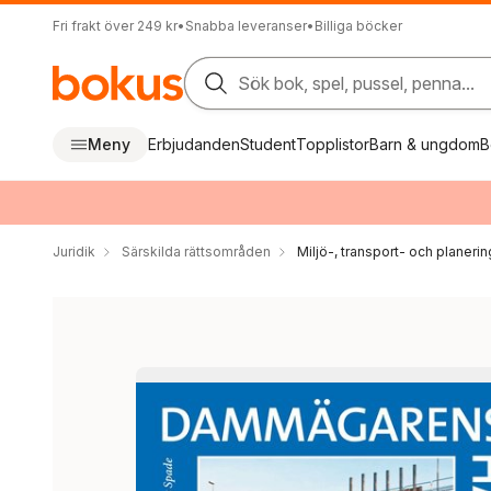
Fri frakt över 249 kr
•
Snabba leveranser
•
Billiga böcker
Sök bok, spel, pussel, penna...
Meny
Erbjudanden
Student
Topplistor
Barn & ungdom
B
Juridik
Särskilda rättsområden
Miljö-, transport- och planerin