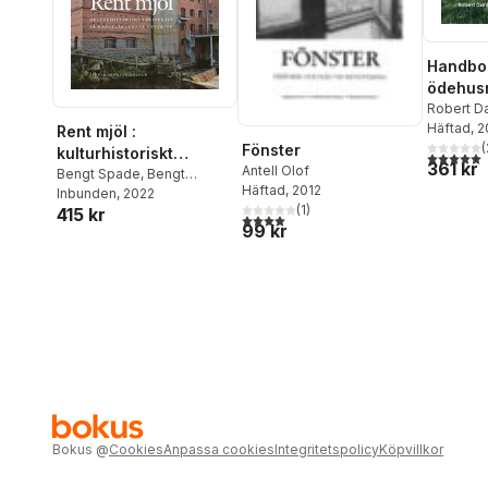
Handbok
ödehus
Robert D
Häftad
, 
Rent mjöl :
(
Fönster
kulturhistoriskt
5,0
utav 5 
361 kr
Antell Olof
perspektiv på
Bengt Spade
,
Bengt
Häftad
, 2012
Norling
Inbunden
, 2022
handelskvarnar i
(
1
)
415 kr
4,0
utav 5 stjärnor. Totalt antal röster:
Sverige
99 kr
Bokus
@
Cookies
Anpassa cookies
Integritetspolicy
Köpvillkor