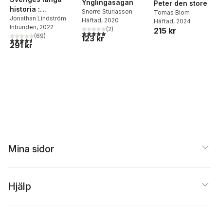
Ynglingasagan
Peter den store
historia :
Snorre Sturlasson
Tomas Blom
människor, makt
Jonathan Lindström
Häftad
, 2020
Häftad
, 2024
Inbunden
, 2022
och gudar under
(
2
)
215 kr
5,0
utav 5 stjärnor. Totalt antal röster:
(
69
)
123 kr
14000 år
4,6
utav 5 stjärnor. Totalt antal röster:
291 kr
Mina sidor
Hjälp