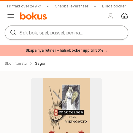
Fri frakt över 249 kr
•
Snabba leveranser
•
Billiga böcker
Sök bok, spel, pussel, penna...
Skapa nya rutiner – hälsoböcker upp till 50% →
Skönlitteratur
Sagor