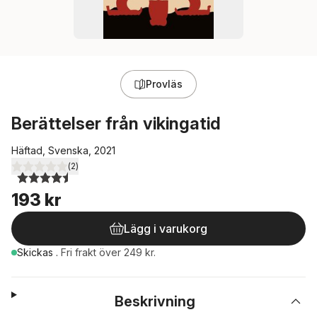
Provläs
Berättelser från vikingatid
Häftad, Svenska, 2021
(
2
)
4,5
utav 5 stjärnor. Totalt antal röster:
193 kr
Lägg i varukorg
Skickas
.
Fri frakt över 249 kr.
Beskrivning