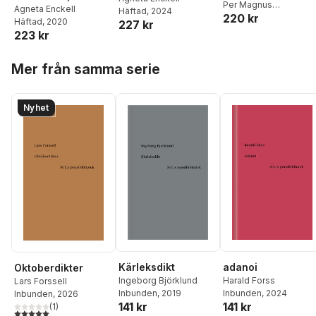
humaniora och
Per Magnus
namn)
Agneta Enckell
Häftad
, 2024
220 kr
Johansson
,
Jesper
arkitektur Nr 56-5
Häftad
, 2020
227 kr
Svenbro
,
Helena
223 kr
Eriksson
,
Magnus
William-Olsson
,
Agnet
Hoppa över listan
Mer från samma serie
Enckell
,
Mats Leffler
,
Thomas Karlsohn
,
Annika Stiebe
,
Johannes Nordholm
Nyhet
adanoi
Kärleksdikt
Oktoberdikter
Harald Forss
Ingeborg Björklund
Lars Forssell
Inbunden
, 2024
Inbunden
, 2019
Inbunden
, 2026
141 kr
141 kr
(
1
)
5,0
utav 5 stjärnor. Totalt antal röster: