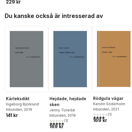
229 kr
Hoppa över listan
Du kanske också är intresserad av
Rödgula vägar
Kärleksdikt
Hejdade, hejdade
Kerstin Söderholm
Ingeborg Björklund
sken
Inbunden
, 2021
Inbunden
, 2019
Jenny Tunedal
141 kr
(
1
)
Inbunden
, 2019
4,0
utav 5 stjärnor. Tota
169 kr
(
1
)
5,0
utav 5 stjärnor. Totalt antal röster:
169 kr