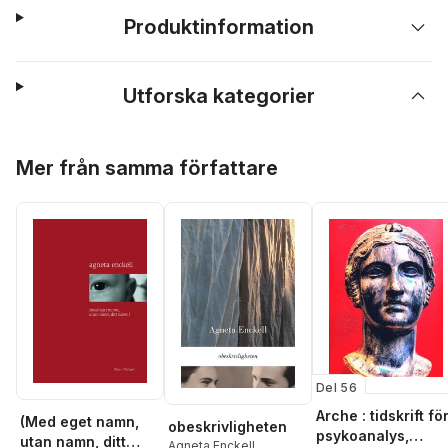
Produktinformation
Utforska kategorier
Hoppa över listan
Mer från samma författare
Del 56
Arche : tidskrift fö
(Med eget namn,
obeskrivligheten
psykoanalys,
utan namn, ditt
Agneta Enckell