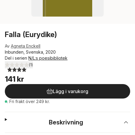
Falla (Eurydike)
Av
Agneta Enckell
Inbunden, Svenska, 2020
Del i serien
N/L:s poesibibliotek
(
1
)
4,0
utav 5 stjärnor. Totalt antal röster:
141 kr
Lägg i varukorg
.
Fri frakt över 249 kr.
Beskrivning