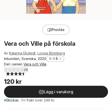
Provläs
Vera och Ville på förskola
Av
Katarina Ekstedt
,
Lovisa Blomberg
Inbunden, Svenska, 2020
0-3 år
Del i serien
Vera och Ville
(
4
)
4,5
utav 5 stjärnor. Totalt antal röster:
120 kr
Lägg i varukorg
Skickas
.
Fri frakt över 249 kr.