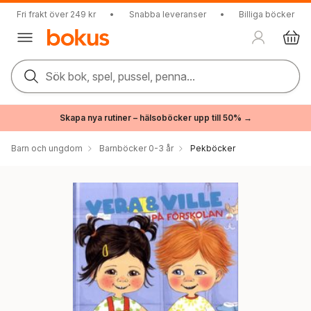
Fri frakt över 249 kr
•
Snabba leveranser
•
Billiga böcker
Sök bok, spel, pussel, penna...
Skapa nya rutiner – hälsoböcker upp till 50% →
Barn och ungdom
Barnböcker 0-3 år
Pekböcker