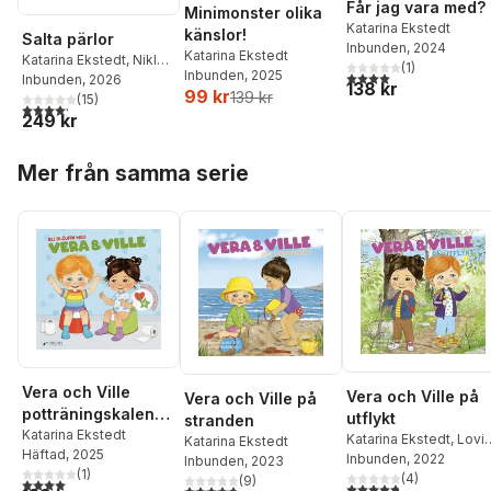
Får jag vara med?
Minimonster olika
Katarina Ekstedt
känslor!
Salta pärlor
Inbunden
, 2024
Katarina Ekstedt
Katarina Ekstedt
,
Niklas
(
1
)
Inbunden
, 2025
4,0
utav 5 stjärnor. Tota
Ekstedt
Inbunden
, 2026
138 kr
99 kr
139 kr
(
15
)
4,2
utav 5 stjärnor. Totalt antal röster:
249 kr
Hoppa över listan
Mer från samma serie
Vera och Ville
Vera och Ville på
Vera och Ville på
potträningskalende
utflykt
stranden
r - Bli blöjfri!
Katarina Ekstedt
Katarina Ekstedt
,
Lovi
Katarina Ekstedt
Häftad
, 2025
Blomberg
Inbunden
, 2022
Inbunden
, 2023
(
1
)
(
4
)
(
9
)
4,0
utav 5 stjärnor. Totalt antal röster:
4,8
utav 5 stjärnor. Tota
4,8
utav 5 stjärnor. Totalt antal röster: