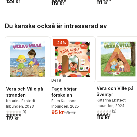
129 kr
111 kr
119 kr
Hoppa över listan
Du kanske också är intresserad av
-24%
Del 8
Vera och Ville på
Vera och Ville på
Tage börjar
äventyr
stranden
förskolan
Katarina Ekstedt
Katarina Ekstedt
Ellen Karlsson
Inbunden
, 2024
Inbunden
, 2023
Inbunden
, 2025
(
2
)
95 kr
(
9
)
125 kr
4,5
utav 5 stjärnor. Tota
4,8
utav 5 stjärnor. Totalt antal röster:
119 kr
119 kr