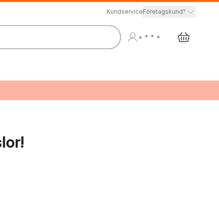
Kundservice
Företagskund?
lor!