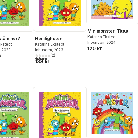
Minimonster. Tittut!
Katarina Ekstedt
stämmer?
Hemligheten!
Inbunden
, 2024
Ekstedt
Katarina Ekstedt
120 kr
, 2023
Inbunden
, 2023
2
)
(
2
)
stjärnor. Totalt antal röster:
4,0
utav 5 stjärnor. Totalt antal röster:
138 kr