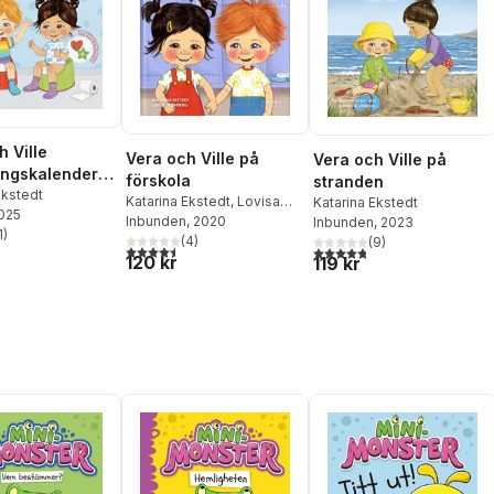
h Ville
Vera och Ville på
Vera och Ville på
ingskalender -
förskola
stranden
i!
Ekstedt
Katarina Ekstedt
,
Lovisa
Katarina Ekstedt
2025
Blomberg
Inbunden
, 2020
Inbunden
, 2023
1
)
(
4
)
(
9
)
stjärnor. Totalt antal röster:
4,5
utav 5 stjärnor. Totalt antal röster:
4,8
utav 5 stjärnor. Totalt ant
120 kr
119 kr