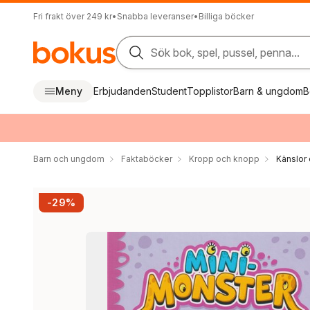
Fri frakt över 249 kr
•
Snabba leveranser
•
Billiga böcker
Sök bok, spel, pussel, penna...
Meny
Erbjudanden
Student
Topplistor
Barn & ungdom
B
Barn och ungdom
Faktaböcker
Kropp och knopp
Känslor 
-29%