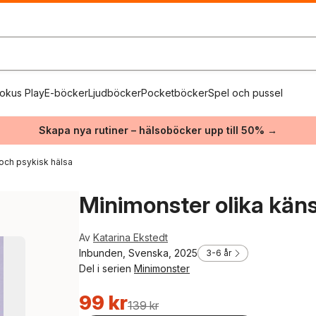
okus Play
E-böcker
Ljudböcker
Pocketböcker
Spel och pussel
Skapa nya rutiner – hälsoböcker upp till 50% →
och psykisk hälsa
Minimonster olika käns
Av
Katarina Ekstedt
Inbunden, Svenska, 2025
3-6 år
Del i serien
Minimonster
99 kr
139 kr