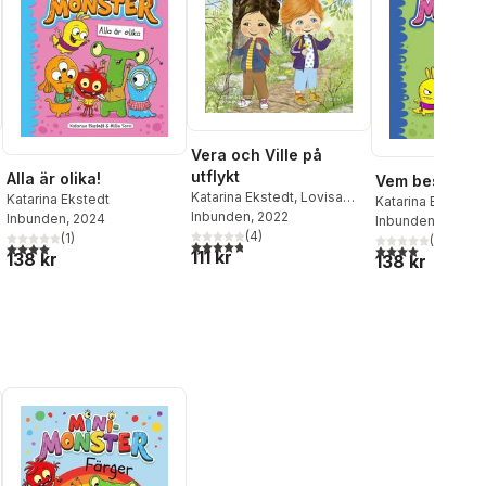
Vera och Ville på
utflykt
Alla är olika!
Vem bestämm
Katarina Ekstedt
,
Lovisa
Katarina Ekstedt
Katarina Ekstedt
Blomberg
Inbunden
, 2022
Inbunden
, 2024
Inbunden
, 2023
(
4
)
(
1
)
(
2
)
4,8
utav 5 stjärnor. Totalt antal röster:
al röster:
4,0
utav 5 stjärnor. Totalt antal röster:
4,0
utav 5 stjärnor
111 kr
138 kr
138 kr