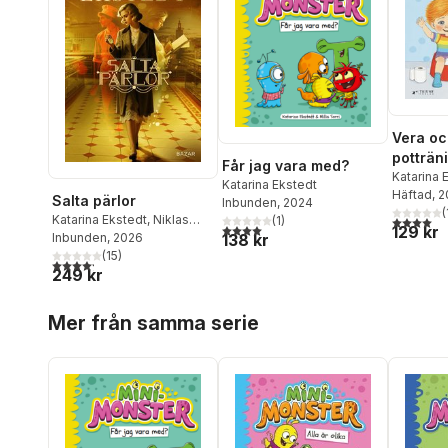
Vera oc
potträn
Får jag vara med?
Bli blöjfr
Katarina 
Katarina Ekstedt
Häftad
, 
Salta pärlor
Inbunden
, 2024
(
Katarina Ekstedt
,
Niklas
4,0
utav 5 
(
1
)
4,0
utav 5 stjärnor. Totalt antal röster:
129 kr
Ekstedt
Inbunden
, 2026
138 kr
(
15
)
4,2
utav 5 stjärnor. Totalt antal röster:
249 kr
Hoppa över listan
Mer från samma serie