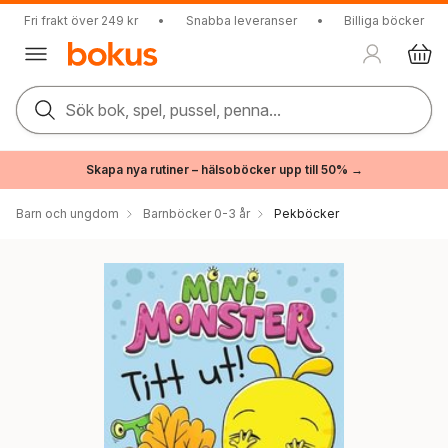
Fri frakt över 249 kr
•
Snabba leveranser
•
Billiga böcker
Sök bok, spel, pussel, penna...
Skapa nya rutiner – hälsoböcker upp till 50% →
Barn och ungdom
Barnböcker 0-3 år
Pekböcker