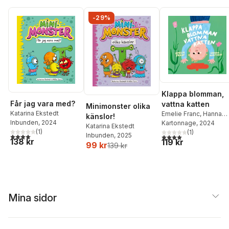
-29%
Klappa blomman,
Får jag vara med?
vattna katten
Minimonster olika
Katarina Ekstedt
Emelie Franc
,
Hanna
känslor!
Inbunden
, 2024
Klinthage
Kartonnage
, 2024
Katarina Ekstedt
(
1
)
(
1
)
Inbunden
, 2025
4,0
utav 5 stjärnor. Totalt antal röster:
4,0
utav 5 stjärnor. Tota
138 kr
119 kr
99 kr
139 kr
Mina sidor