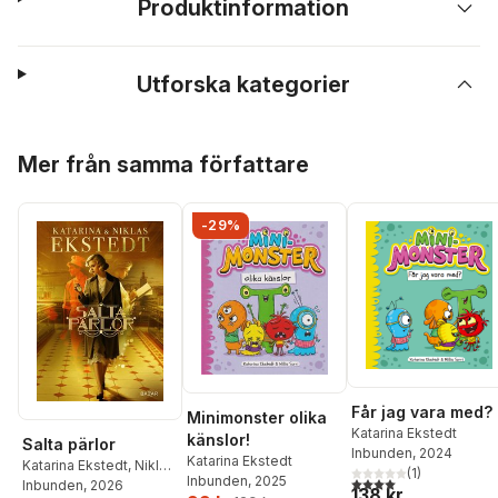
Produktinformation
Utforska kategorier
Hoppa över listan
Mer från samma författare
-29%
Får jag vara med?
Minimonster olika
Katarina Ekstedt
känslor!
Salta pärlor
Inbunden
, 2024
Katarina Ekstedt
Katarina Ekstedt
,
Niklas
(
1
)
Inbunden
, 2025
4,0
utav 5 stjärnor. Tota
Ekstedt
Inbunden
, 2026
138 kr