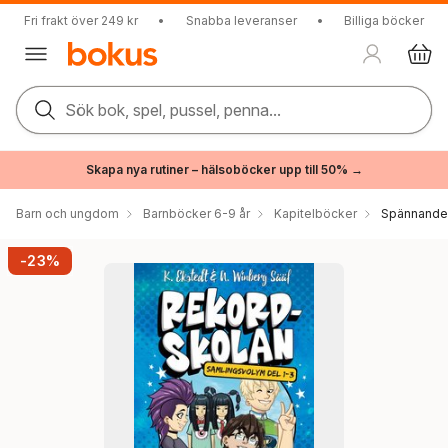
Fri frakt över 249 kr
•
Snabba leveranser
•
Billiga böcker
Sök bok, spel, pussel, penna...
Skapa nya rutiner – hälsoböcker upp till 50% →
Barn och ungdom
Barnböcker 6-9 år
Kapitelböcker
Spännande 
-23%