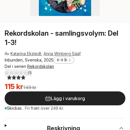
Rekordskolan - samlingsvolym: Del
1-3!
Av
Katarina Ekstedt
,
Anna Winberg Sääf
Inbunden, Svenska, 2025
6-9 år
Del i serien
Rekordskolan
(
1
)
4,0
utav 5 stjärnor. Totalt antal röster:
115 kr
149 kr
Lägg i varukorg
Skickas
.
Fri frakt över 249 kr.
Beskrivning