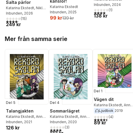
känslor!
Salta pärlor
Inbunden
, 2024
Katarina Ekstedt
Katarina Ekstedt
,
Niklas
(
1
)
Inbunden
, 2025
4,0
utav 5 stjärnor. Tota
Ekstedt
Inbunden
, 2026
138 kr
99 kr
139 kr
(
15
)
4,2
utav 5 stjärnor. Totalt antal röster:
249 kr
Hoppa över listan
Mer från samma serie
Del 1
Vägen dit
Del 5
Del 4
Katarina Ekstedt
,
Anna
Winberg
Ljudbok
2019
Talangjakten
Sommarlägret
Katarina Ekstedt
,
Anna
Katarina Ekstedt
,
Anna
(
4
)
4,5
utav 5 stjärnor. Tota
89 kr
Winberg
Inbunden
, 2021
Winberg
Inbunden
, 2020
126 kr
(
3
)
4,0
utav 5 stjärnor. Totalt antal röster: