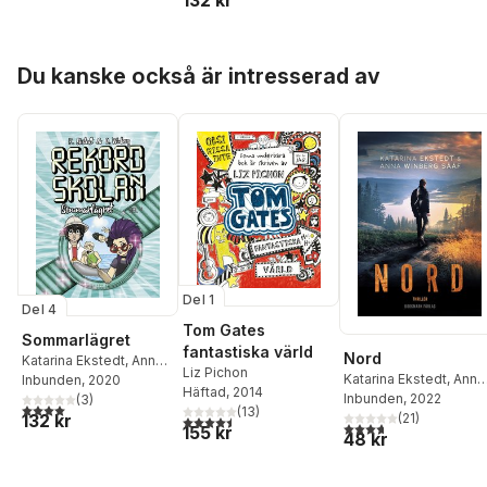
132 kr
Hoppa över listan
Du kanske också är intresserad av
Del 1
Del 4
Tom Gates
Sommarlägret
fantastiska värld
Nord
Katarina Ekstedt
,
Anna
Liz Pichon
Katarina Ekstedt
,
Anna
Winberg
Inbunden
, 2020
Häftad
, 2014
Winberg Sääf
Inbunden
, 2022
(
3
)
4,0
utav 5 stjärnor. Totalt antal röster:
(
13
)
(
21
)
132 kr
4,5
utav 5 stjärnor. Totalt antal röster:
3,7
utav 5 stjärnor. Tota
155 kr
48 kr