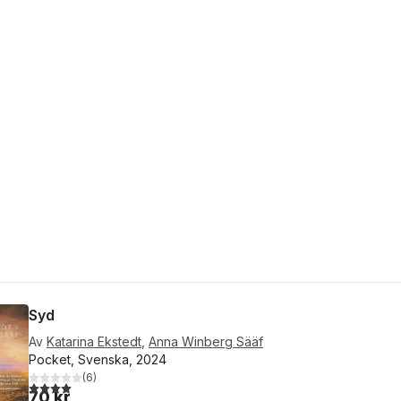
Syd
Av
Katarina Ekstedt
,
Anna Winberg Sääf
Pocket, Svenska, 2024
(
6
)
4,0
utav 5 stjärnor. Totalt antal röster:
70 kr