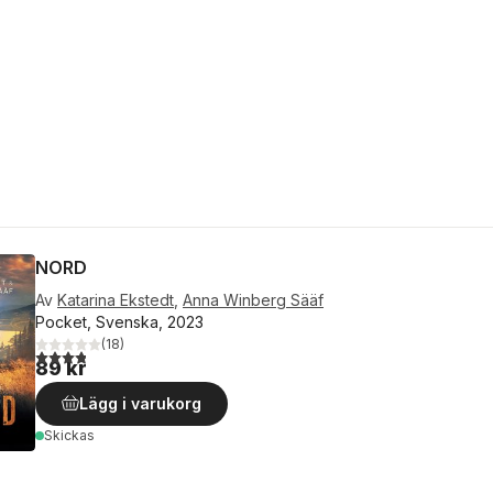
NORD
Av
Katarina Ekstedt
,
Anna Winberg Sääf
Pocket, Svenska, 2023
(
18
)
3,8
utav 5 stjärnor. Totalt antal röster:
89 kr
Lägg i varukorg
Skickas