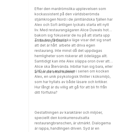
Efter den mardrömslika upplevelsen som
kockassistent på den världsberömda
stjärnkrogen Nord i de jämtländska fjällen har
Alex och Sofi äntligen lyckats starta ett nytt
liv. Med restaurangägaren Alice Duwals hot
bakom sig fokuserar de nu på att starta upp
Trots öns fantastiska läge visar det sig snart
en bistro på Öland.
att det är hårt arbete att driva egen
restaurang. Inte minst då det uppdagas
hemligheter som riskerar att ödelägga allt.
Samtidigt kan inte Alex släppa oron över att
Alice ska återvända. Inbillar han sig bara, eller
SYD är den andra delen i serien om kocken
är hon ute efter hämnd?
Alex, en unik psykologisk thriller i köksmiljö,
som har hyllats av både läsare och kritiker.
Hur långt är du villig att gå för att bli fri från
ditt förflutna?
Gestaltningen av karaktärer och miljöer,
speciellt den konkurrensutsatta
restaurangbranschen, är utmärkt. Dialogerna
är rappa, handlingen driven. Syd är en