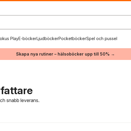
okus Play
E-böcker
Ljudböcker
Pocketböcker
Spel och pussel
Skapa nya rutiner – hälsoböcker upp till 50% →
fattare
 och snabb leverans.