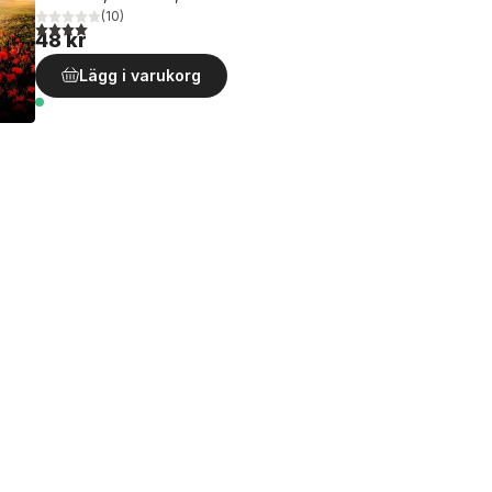
(
10
)
4,0
utav 5 stjärnor. Totalt antal röster:
48 kr
Lägg i varukorg