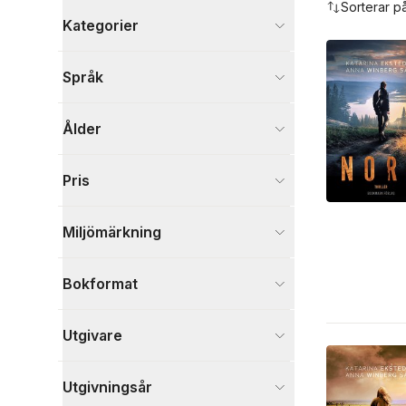
Sorterar p
Kategorier
Böcker
Språk
Deckare
8
Skönlitteratur
4
Ålder
Barn och ungdom
1
Visa fler
Pris
Visa fler
Miljömärkning
Bokformat
Utgivare
Utgivningsår