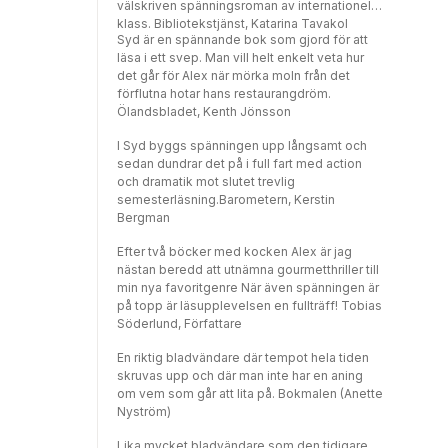
välskriven spänningsroman av internationell
klass. Bibliotekstjänst, Katarina Tavakol
Syd är en spännande bok som gjord för att
läsa i ett svep. Man vill helt enkelt veta hur
det går för Alex när mörka moln från det
förflutna hotar hans restaurangdröm.
Ölandsbladet, Kenth Jönsson
I Syd byggs spänningen upp långsamt och
sedan dundrar det på i full fart med action
och dramatik mot slutet trevlig
semesterläsning.Barometern, Kerstin
Bergman
Efter två böcker med kocken Alex är jag
nästan beredd att utnämna gourmetthriller till
min nya favoritgenre När även spänningen är
på topp är läsupplevelsen en fullträff! Tobias
Söderlund, Författare
En riktig bladvändare där tempot hela tiden
skruvas upp och där man inte har en aning
om vem som går att lita på. Bokmalen (Anette
Nyström)
Lika mycket bladvändare som den tidigare