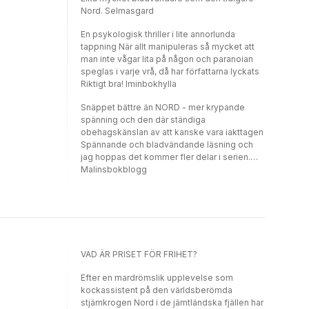
Nord. Selmasgard
En psykologisk thriller i lite annorlunda
tappning När allt manipuleras så mycket att
man inte vågar lita på någon och paranoian
speglas i varje vrå, då har författarna lyckats
Riktigt bra! Iminbokhylla
Snäppet bättre än NORD - mer krypande
spänning och den där ständiga
obehagskänslan av att kanske vara iakttagen
Spännande och bladvändande läsning och
jag hoppas det kommer fler delar i serien.
Malinsbokblogg
VAD ÄR PRISET FÖR FRIHET?
Efter en mardrömslik upplevelse som
kockassistent på den världsberömda
stjärnkrogen Nord i de jämtländska fjällen har