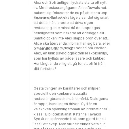
Alex och Sofi äntligen lyckats starta ett nytt
liv. Med restaurangägaren Alice Duwals hot
bakom sig fokuserar de nu på att starta upp
Trots öns fantastiska läge visar det sig snart
en bistro på Öland.
att det är hårt arbete att driva egen
restaurang. Inte minst då det uppdagas
hemligheter som riskerar att ödelägga allt.
Samtidigt kan inte Alex släppa oron över att
Alice ska återvända. Inbillar han sig bara, eller
SYD är den andra delen i serien om kocken
är hon ute efter hämnd?
Alex, en unik psykologisk thriller i köksmiljö,
som har hyllats av både läsare och kritiker.
Hur långt är du villig att gå för att bli fri från
ditt förflutna?
Gestaltningen av karaktärer och miljöer,
speciellt den konkurrensutsatta
restaurangbranschen, är utmärkt. Dialogerna
är rappa, handlingen driven. Syd är en
välskriven spänningsroman av internationell
klass. Bibliotekstjänst, Katarina Tavakol
Syd är en spännande bok som gjord för att
läsa i ett svep. Man vill helt enkelt veta hur