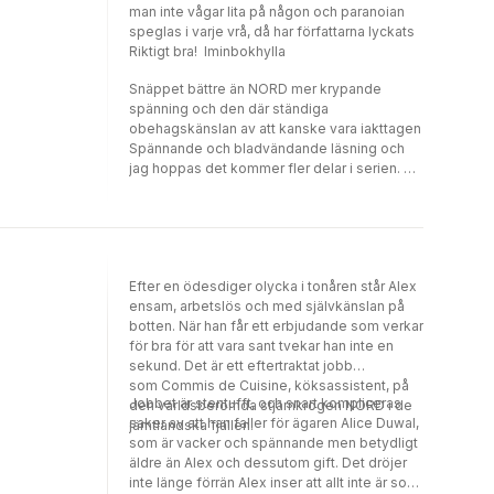
man inte vågar lita på någon och paranoian
speglas i varje vrå, då har författarna lyckats
Riktigt bra! Iminbokhylla
Snäppet bättre än NORD mer krypande
spänning och den där ständiga
obehagskänslan av att kanske vara iakttagen
Spännande och bladvändande läsning och
jag hoppas det kommer fler delar i serien.
Malinsbokblogg
Efter en ödesdiger olycka i tonåren står Alex
ensam, arbetslös och med självkänslan på
botten. När han får ett erbjudande som verkar
för bra för att vara sant tvekar han inte en
sekund. Det är ett eftertraktat jobb
som Commis de Cuisine, köksassistent, på
Jobbet är stentufft, och snart kompliceras
den världsberömda stjärnkrogen NORD i de
saker av att han faller för ägaren Alice Duwal,
jämtländska fjällen.
som är vacker och spännande men betydligt
äldre än Alex och dessutom gift. Det dröjer
inte länge förrän Alex inser att allt inte är som