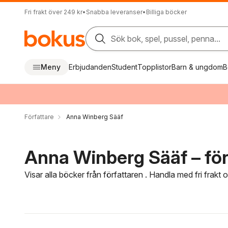
Fri frakt över 249 kr
•
Snabba leveranser
•
Billiga böcker
Sök bok, spel, pussel, penna...
Meny
Erbjudanden
Student
Topplistor
Barn & ungdom
B
Författare
Anna Winberg Sääf
Anna Winberg Sääf – för
Visar alla böcker från författaren . Handla med fri frakt
Hoppa över filtreringsmeny