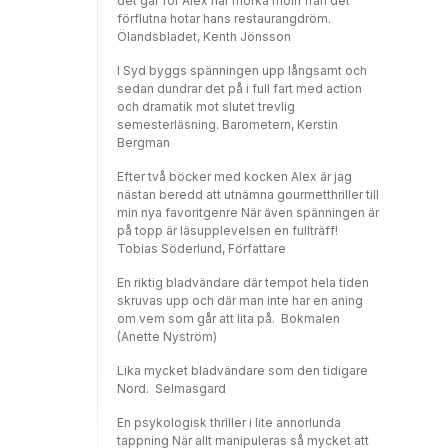
det går för Alex när mörka moln från det
förflutna hotar hans restaurangdröm.
Ölandsbladet, Kenth Jönsson
I Syd byggs spänningen upp långsamt och
sedan dundrar det på i full fart med action
och dramatik mot slutet trevlig
semesterläsning. Barometern, Kerstin
Bergman
Efter två böcker med kocken Alex är jag
nästan beredd att utnämna gourmetthriller till
min nya favoritgenre När även spänningen är
på topp är läsupplevelsen en fullträff!
Tobias Söderlund, Författare
En riktig bladvändare där tempot hela tiden
skruvas upp och där man inte har en aning
om vem som går att lita på. Bokmalen
(Anette Nyström)
Lika mycket bladvändare som den tidigare
Nord. Selmasgard
En psykologisk thriller i lite annorlunda
tappning När allt manipuleras så mycket att