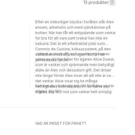
13
produkter
Efter en ödesdiger olycka i tonåren står Alex
ensam, arbetslös och med självkänslan på
botten. När han får ett erbjudande som verkar
för bra för att vara sant tvekar han inte en
sekund. Det är ett eftertraktat jobb som
Commis de Cuisine, köksassistent, på den
Jobbet är stentufft, och snart kompliceras
världsberömda stjärnkrogen NORD i de
saker av att han faller för ägaren Alice Duwal,
jämtländska fjällen.
som är vacker och spännande men betydligt
äldre än Alex och dessutom gift. Det dröjer
inte länge förrän Alex inser att allt inte är som
det verkar. Alice visar sig ha många
Vart kan du vända dig när ditt förflutna vägrar
hemligheter, och han dras in i en härva av
släppa dig fri?
lögner, sex och hot som verkar helt omöjlig
att ta sig ur.
VAD ÄR PRISET FÖR FRIHET?