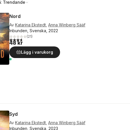
å:
Trendande
Nord
Av
Katarina Ekstedt
,
Anna Winberg Sääf
Inbunden, Svenska, 2022
(
21
)
3,7
utav 5 stjärnor. Totalt antal röster:
48 kr
Lägg i varukorg
Syd
Av
Katarina Ekstedt
,
Anna Winberg Sääf
Inbunden, Svenska, 2023