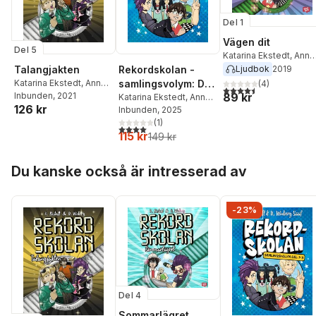
Del 1
Vägen dit
Del 5
Katarina Ekstedt
,
Anna
Winberg
Rekordskolan -
Ljudbok
2019
Talangjakten
samlingsvolym: Del
Katarina Ekstedt
,
Anna
(
4
)
4,5
utav 5 stjärnor. Tota
89 kr
Winberg
Inbunden
, 2021
1-3!
Katarina Ekstedt
,
Anna
126 kr
Winberg Sääf
Inbunden
, 2025
(
1
)
4,0
utav 5 stjärnor. Totalt antal röster:
115 kr
149 kr
Hoppa över listan
Du kanske också är intresserad av
-23%
Del 4
Sommarlägret