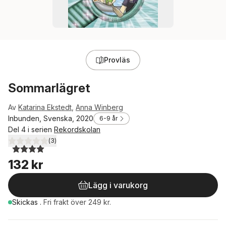
Provläs
Sommarlägret
Av
Katarina Ekstedt
,
Anna Winberg
Inbunden, Svenska, 2020
6-9 år
Del 4 i serien
Rekordskolan
(
3
)
4,0
utav 5 stjärnor. Totalt antal röster:
132 kr
Lägg i varukorg
Skickas
.
Fri frakt över 249 kr.