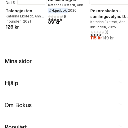
Del 5
Katarina Ekstedt
,
Anna
Winberg
Rekordskolan -
Ljudbok
2020
Talangjakten
samlingsvolym: De
Katarina Ekstedt
,
Anna
(
1
)
5,0
utav 5 stjärnor. Totalt antal röster:
89 kr
Winberg
Inbunden
, 2021
1-3!
Katarina Ekstedt
,
Anna
126 kr
Winberg Sääf
Inbunden
, 2025
(
1
)
4,0
utav 5 stjärnor. Tota
115 kr
149 kr
Mina sidor
Hjälp
Om Bokus
Populärt