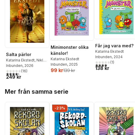
Får jag vara med?
Minimonster olika
Katarina Ekstedt
känslor!
Salta pärlor
Inbunden
, 2024
Katarina Ekstedt
Katarina Ekstedt
,
Niklas
(
1
)
Inbunden
, 2025
4,0
utav 5 stjärnor. Tota
Ekstedt
Inbunden
, 2026
138 kr
99 kr
139 kr
(
16
)
4,3
utav 5 stjärnor. Totalt antal röster:
249 kr
Hoppa över listan
Mer från samma serie
-23%