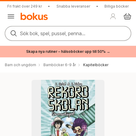
Fri frakt över 249 kr
•
Snabba leveranser
•
Billiga böcker
Sök bok, spel, pussel, penna...
Skapa nya rutiner – hälsoböcker upp till 50% →
Barn och ungdom
Barnböcker 6-9 år
Kapitelböcker