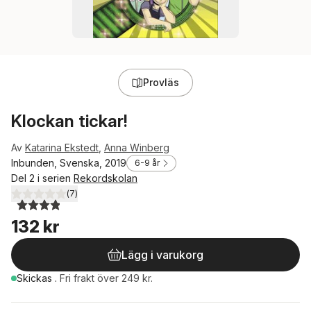
Provläs
Klockan tickar!
Av
Katarina Ekstedt
,
Anna Winberg
Inbunden, Svenska, 2019
6-9 år
Del 2 i serien
Rekordskolan
(
7
)
3,9
utav 5 stjärnor. Totalt antal röster:
132 kr
Lägg i varukorg
Skickas
.
Fri frakt över 249 kr.