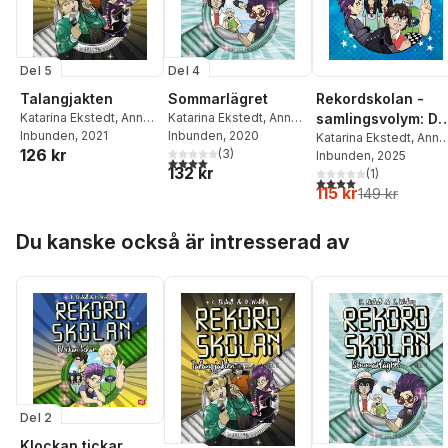
Del 5
Del 4
Rekordskolan -
Talangjakten
Sommarlägret
samlingsvolym: De
Katarina Ekstedt
,
Anna
Katarina Ekstedt
,
Anna
Winberg
Inbunden
, 2021
Winberg
Inbunden
, 2020
1-3!
Katarina Ekstedt
,
Anna
126 kr
(
3
)
Winberg Sääf
Inbunden
, 2025
4,0
utav 5 stjärnor. Totalt antal röster:
132 kr
(
1
)
4,0
utav 5 stjärnor. Tota
115 kr
149 kr
Hoppa över listan
Du kanske också är intresserad av
Del 2
Klockan tickar