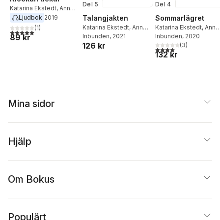
Del 5
Del 4
Katarina Ekstedt
,
Anna
Winberg
Ljudbok
2019
Talangjakten
Sommarlägret
Katarina Ekstedt
,
Anna
Katarina Ekstedt
,
Anna
(
1
)
5,0
utav 5 stjärnor. Totalt antal röster:
89 kr
Winberg
Inbunden
, 2021
Winberg
Inbunden
, 2020
126 kr
(
3
)
4,0
utav 5 stjärnor. Tota
132 kr
Mina sidor
Hjälp
Om Bokus
Populärt