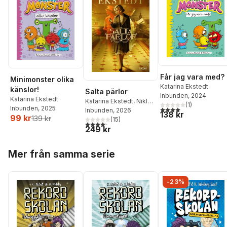
Får jag vara med?
Minimonster olika
Katarina Ekstedt
känslor!
Salta pärlor
Inbunden
, 2024
Katarina Ekstedt
Katarina Ekstedt
,
Niklas
(
1
)
Inbunden
, 2025
4,0
utav 5 stjärnor. Tota
Ekstedt
Inbunden
, 2026
138 kr
99 kr
139 kr
(
15
)
4,2
utav 5 stjärnor. Totalt antal röster:
249 kr
Hoppa över listan
Mer från samma serie
-23%