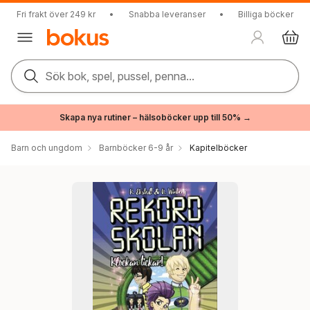
Fri frakt över 249 kr
•
Snabba leveranser
•
Billiga böcker
Sök bok, spel, pussel, penna...
Skapa nya rutiner – hälsoböcker upp till 50% →
Barn och ungdom
Barnböcker 6-9 år
Kapitelböcker