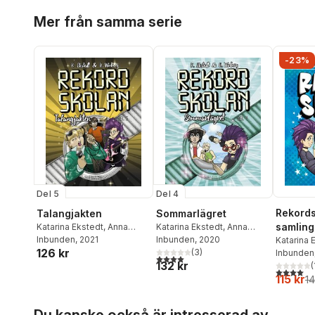
Hoppa över listan
Mer från samma serie
-23%
Del 5
Del 4
Rekords
Talangjakten
Sommarlägret
samling
Katarina Ekstedt
,
Anna
Katarina Ekstedt
,
Anna
Winberg
Inbunden
, 2021
Winberg
Inbunden
, 2020
3!
Katarina 
126 kr
(
3
)
Winberg 
Inbunden
4,0
utav 5 stjärnor. Totalt antal röster:
132 kr
(
4,0
utav 5 
115 kr
14
Hoppa över listan
Du kanske också är intresserad av