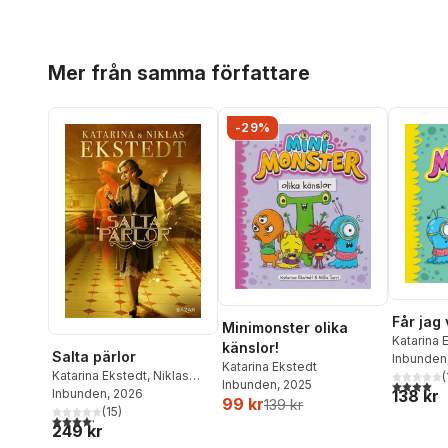
Hoppa över listan
Mer från samma författare
-29%
Får jag
Minimonster olika
Katarina 
känslor!
Salta pärlor
Inbunden
Katarina Ekstedt
Katarina Ekstedt
,
Niklas
(
Inbunden
, 2025
4,0
utav 5 
Ekstedt
Inbunden
, 2026
138 kr
99 kr
139 kr
(
15
)
4,2
utav 5 stjärnor. Totalt antal röster:
249 kr