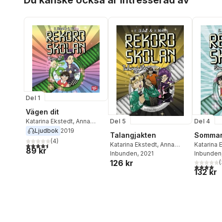
Del 1
Vägen dit
Del 5
Del 4
Katarina Ekstedt
,
Anna
Winberg
Ljudbok
2019
Talangjakten
Sommar
(
4
)
Katarina Ekstedt
,
Anna
Katarina 
4,5
utav 5 stjärnor. Totalt antal röster:
89 kr
Winberg
Inbunden
, 2021
Winberg
Inbunden
126 kr
(
4,0
utav 5 
132 kr