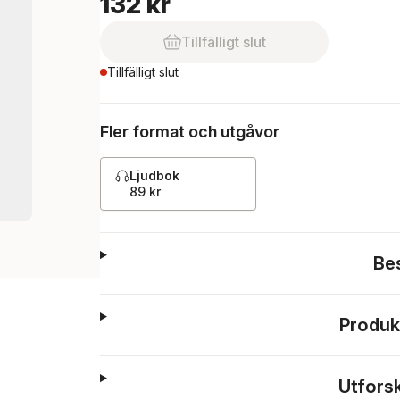
132 kr
Tillfälligt slut
Tillfälligt slut
Fler format och utgåvor
Ljudbok
89 kr
Be
Produk
Utfors