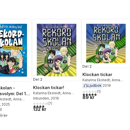
Del 2
Klockan tickar
Del 2
Katarina Ekstedt
,
Anna
Winberg
Ljudbok
2019
Klockan tickar!
kolan -
(
1
)
Katarina Ekstedt
,
Anna
svolym: Del 1-
5,0
utav 5 stjärnor. Totalt ant
89 kr
Winberg
Inbunden
, 2019
Ekstedt
,
Anna
(
7
)
Sääf
, 2025
3,9
utav 5 stjärnor. Totalt antal röster:
132 kr
1
)
stjärnor. Totalt antal röster:
9 kr