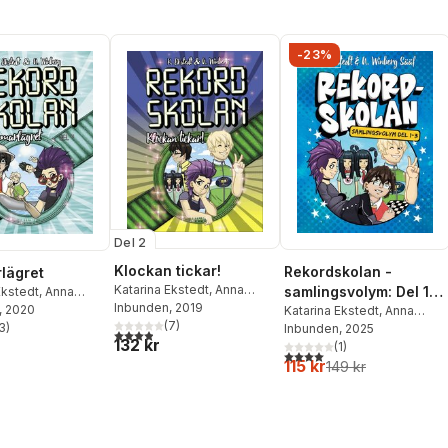
-23%
Del 2
Klockan tickar!
Rekordskolan -
lägret
Katarina Ekstedt
,
Anna
samlingsvolym: Del 1-
Ekstedt
,
Anna
Winberg
Inbunden
, 2019
, 2020
3!
Katarina Ekstedt
,
Anna
(
7
)
3
)
Winberg Sääf
Inbunden
, 2025
3,9
utav 5 stjärnor. Totalt antal röster:
stjärnor. Totalt antal röster:
132 kr
(
1
)
4,0
utav 5 stjärnor. Totalt ant
115 kr
149 kr