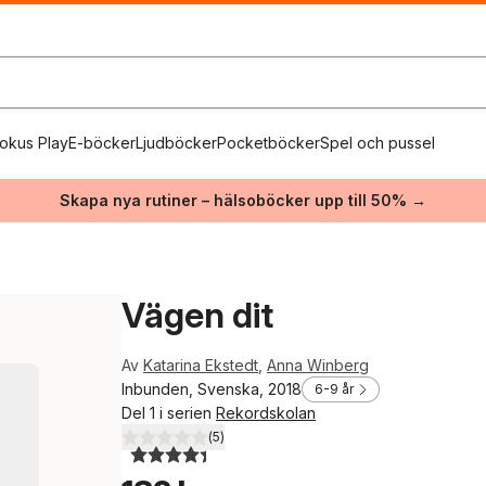
okus Play
E-böcker
Ljudböcker
Pocketböcker
Spel och pussel
Skapa nya rutiner – hälsoböcker upp till 50% →
Vägen dit
Av
Katarina Ekstedt
,
Anna Winberg
Inbunden, Svenska, 2018
6-9 år
Del 1 i serien
Rekordskolan
(
5
)
4,4
utav 5 stjärnor. Totalt antal röster: