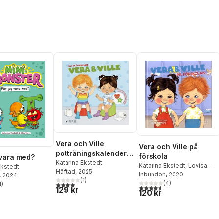
Vera och Ville
Vera och Ville på
potträningskalender -
förskola
 vara med?
Bli blöjfri!
Katarina Ekstedt
Katarina Ekstedt
,
Lovisa
Ekstedt
Häftad
, 2025
Blomberg
Inbunden
, 2020
, 2024
(
1
)
(
4
)
4,0
utav 5 stjärnor. Totalt antal röster:
1
)
4,5
utav 5 stjärnor. Totalt ant
stjärnor. Totalt antal röster:
129 kr
120 kr