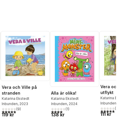
Vera och Ville
Vera och Ville på
utflykt
stranden
Alla är olika!
Katarina Ekstedt
,
Katarina Ekstedt
Katarina Ekstedt
Blomberg
Inbunden
, 2022
Inbunden
, 2023
Inbunden
, 2024
(
4
)
(
9
)
(
1
)
4,8
utav 5 stjärnor
al röster:
4,8
utav 5 stjärnor. Totalt antal röster:
4,0
utav 5 stjärnor. Totalt antal röster:
111 kr
119 kr
138 kr