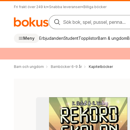
Fri frakt över 249 kr
•
Snabba leveranser
•
Billiga böcker
Sök bok, spel, pussel, penna...
Meny
Erbjudanden
Student
Topplistor
Barn & ungdom
B
Barn och ungdom
Barnböcker 6-9 år
Kapitelböcker