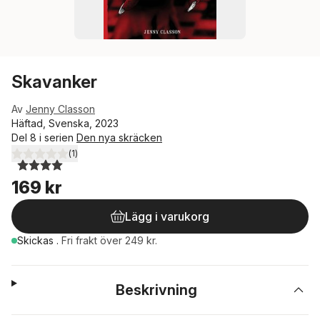
Skavanker
Av
Jenny Classon
Häftad, Svenska, 2023
Del 8 i serien
Den nya skräcken
(
1
)
4,0
utav 5 stjärnor. Totalt antal röster:
169 kr
Lägg i varukorg
Skickas
.
Fri frakt över 249 kr.
Beskrivning