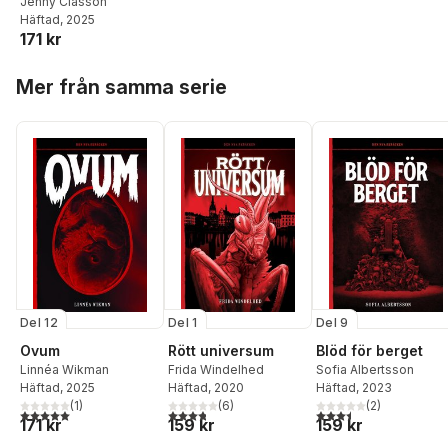
Jenny Classon
Häftad
, 2025
171 kr
Hoppa över listan
Mer från samma serie
Del 12
Del 1
Del 9
Ovum
Rött universum
Blöd för berget
Linnéa Wikman
Frida Windelhed
Sofia Albertsson
Häftad
, 2025
Häftad
, 2020
Häftad
, 2023
(
1
)
(
6
)
(
2
)
5,0
utav 5 stjärnor. Totalt antal röster:
3,8
utav 5 stjärnor. Totalt antal röster:
3,5
utav 5 stjärnor. Tota
171 kr
159 kr
159 kr