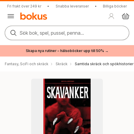
Fri frakt över 249 kr
•
Snabba leveranser
•
Billiga böcker
Sök bok, spel, pussel, penna...
Skapa nya rutiner – hälsoböcker upp till 50% →
Fantasy, SciFi och skräck
Skräck
Samtida skräck och spökhistorier