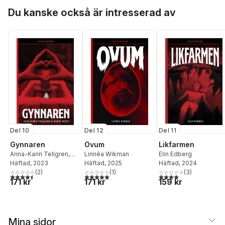
Hoppa över listan
Du kanske också är intresserad av
Del 10
Del 12
Del 11
Gynnaren
Ovum
Likfarmen
Anna-Karin Tellgren
,
Linnéa Wikman
Elin Edberg
Marie Metso
Häftad
, 2023
Häftad
, 2025
Häftad
, 2024
(
2
)
(
1
)
(
3
)
4,5
utav 5 stjärnor. Totalt antal röster:
5,0
utav 5 stjärnor. Totalt antal röster:
4,0
utav 5 stjärnor. Tota
171 kr
171 kr
159 kr
Mina sidor