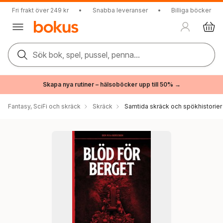
Fri frakt över 249 kr
•
Snabba leveranser
•
Billiga böcker
Sök bok, spel, pussel, penna...
Skapa nya rutiner – hälsoböcker upp till 50% →
Fantasy, SciFi och skräck
Skräck
Samtida skräck och spökhistorier