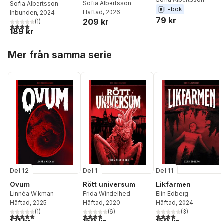
Sofia Albertsson
Sofia Albertsson
E-bok
Häftad
, 2026
Inbunden
, 2024
79 kr
209 kr
(
1
)
4,0
utav 5 stjärnor. Totalt antal röster:
189 kr
Hoppa över listan
Mer från samma serie
Del 12
Del 1
Del 11
Ovum
Rött universum
Likfarmen
Linnéa Wikman
Frida Windelhed
Elin Edberg
Häftad
, 2025
Häftad
, 2020
Häftad
, 2024
(
1
)
(
6
)
(
3
)
5,0
utav 5 stjärnor. Totalt antal röster:
3,8
utav 5 stjärnor. Totalt antal röster:
4,0
utav 5 stjärnor. Tota