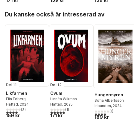
171 kr
159 kr
159 kr
Hoppa över listan
Du kanske också är intresserad av
Del 11
Del 12
Likfarmen
Ovum
Hungermyren
Elin Edberg
Linnéa Wikman
Sofia Albertsson
Häftad
, 2024
Häftad
, 2025
Inbunden
, 2024
(
3
)
(
1
)
(
1
)
4,0
utav 5 stjärnor. Totalt antal röster:
5,0
utav 5 stjärnor. Totalt antal röster:
4,0
utav 5 stjärnor. Tota
159 kr
171 kr
189 kr