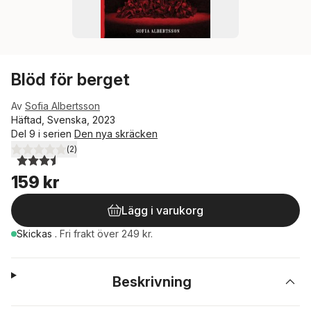
Blöd för berget
Av
Sofia Albertsson
Häftad, Svenska, 2023
Del 9 i serien
Den nya skräcken
(
2
)
3,5
utav 5 stjärnor. Totalt antal röster:
159 kr
Lägg i varukorg
Skickas
.
Fri frakt över 249 kr.
Beskrivning