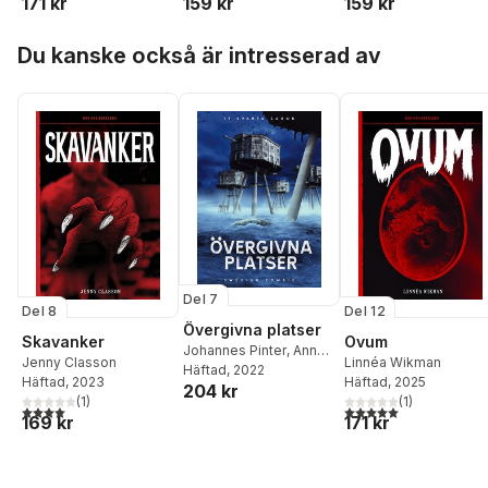
171 kr
159 kr
159 kr
Hoppa över listan
Du kanske också är intresserad av
Del 7
Del 8
Del 12
Övergivna platser
Skavanker
Ovum
Johannes Pinter
,
Anna-
Jenny Classon
Linnéa Wikman
Karin Tellgren
Häftad
, 2022
,
Markus
Häftad
, 2023
Häftad
, 2025
204 kr
Sköld
,
Marie Metso
,
(
1
)
(
1
)
Mårten Dahlrot
,
Kristian
4,0
utav 5 stjärnor. Totalt antal röster:
5,0
utav 5 stjärnor. Tota
169 kr
171 kr
Schultz
,
Lova Lovén
,
Åke Qvarfort
,
Joni
Huttunen
,
Jonatan
Olofsgård
,
Tomas