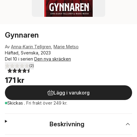
Gynnaren
Av
Anna-Karin Tellgren
,
Marie Metso
Häftad, Svenska, 2023
Del 10 i serien
Den nya skräcken
(
2
)
4,5
utav 5 stjärnor. Totalt antal röster:
171 kr
Lägg i varukorg
Skickas
.
Fri frakt över 249 kr.
Beskrivning