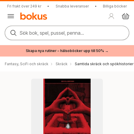
Fri frakt över 249 kr
•
Snabba leveranser
•
Billiga böcker
Sök bok, spel, pussel, penna...
Skapa nya rutiner – hälsoböcker upp till 50% →
Fantasy, SciFi och skräck
Skräck
Samtida skräck och spökhistorier