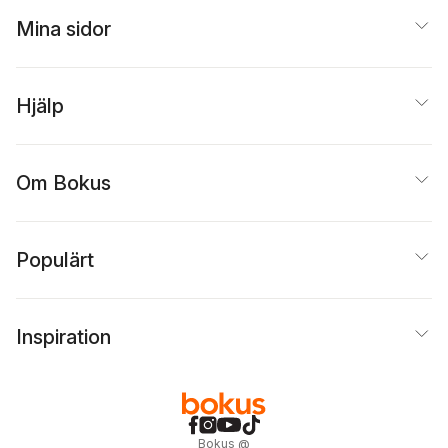
Persson
,
Eira A Ekre
,
KG
Mina sidor
Johansson
Hjälp
Om Bokus
Populärt
Inspiration
Bokus
@