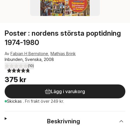
Poster : nordens största poptidning
1974-1980
Av
Fabian H Bernstone
,
Mathias Brink
Inbunden, Svenska, 2008
(
10
)
4,8
utav 5 stjärnor. Totalt antal röster:
375 kr
Lägg i varukorg
Skickas
.
Fri frakt över 249 kr.
Beskrivning