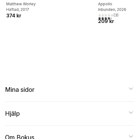
Appollo
Matthew Worley
Inbunden
, 2026
Häftad
, 2017
374 kr
(
3
)
4,3
utav 5 stjärnor. Tota
209 kr
Mina sidor
Hjälp
Om Bokus