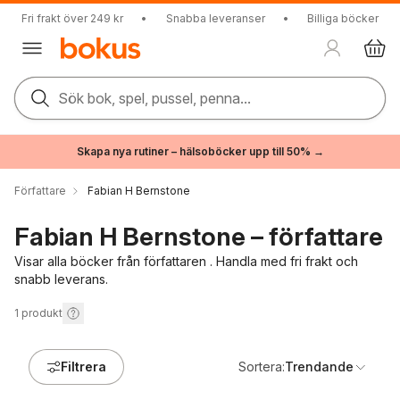
Fri frakt över 249 kr
•
Snabba leveranser
•
Billiga böcker
Sök bok, spel, pussel, penna...
Skapa nya rutiner – hälsoböcker upp till 50% →
Författare
Fabian H Bernstone
Fabian H Bernstone – författare
Visar alla böcker från författaren . Handla med fri frakt och
snabb leverans.
1
produkt
Filtrera
Sortera:
Trendande