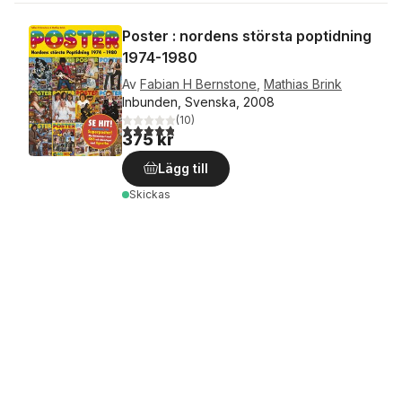
Poster : nordens största poptidning
1974-1980
Av
Fabian H Bernstone
,
Mathias Brink
Inbunden, Svenska, 2008
(
10
)
4,8
utav 5 stjärnor. Totalt antal röster:
375 kr
Lägg till
Skickas