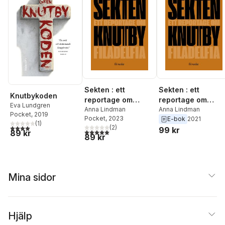
Sekten : ett
Sekten : ett
Knutbykoden
reportage om
reportage om
Eva Lundgren
Knutby Filadelfia
Anna Lindman
Knutby Filadelfia
Anna Lindman
Pocket
, 2019
Pocket
, 2023
E-bok
2021
(
1
)
4,0
utav 5 stjärnor. Totalt antal röster:
(
2
)
99 kr
5,0
utav 5 stjärnor. Totalt antal röster:
89 kr
89 kr
Mina sidor
Hjälp