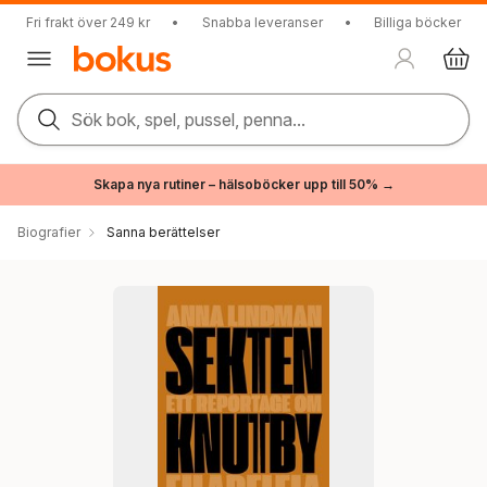
Fri frakt över 249 kr
•
Snabba leveranser
•
Billiga böcker
Sök bok, spel, pussel, penna...
Skapa nya rutiner – hälsoböcker upp till 50% →
Biografier
Sanna berättelser