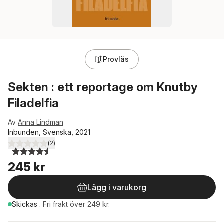
Provläs
Sekten : ett reportage om Knutby
Filadelfia
Av
Anna Lindman
Inbunden, Svenska, 2021
(
2
)
4,5
utav 5 stjärnor. Totalt antal röster:
245 kr
Lägg i varukorg
Skickas
.
Fri frakt över 249 kr.