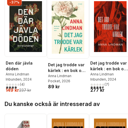
-37%
Den där jävla
Det jag trodde var
Det jag trodde var
döden
kärlek : en bok om
kärlek : en bok om
Anna Lindman
psykiskt våld
Anna Lindman
psykisk våld
Anna Lindman
Inbunden
, 2024
Inbunden
, 2024
Pocket
, 2026
(
4
)
(
7
)
89 kr
4,0
utav 5 stjärnor. Totalt antal röster:
4,6
utav 5 stjärnor. Tota
149 kr
277 kr
237 kr
Hoppa över listan
Du kanske också är intresserad av