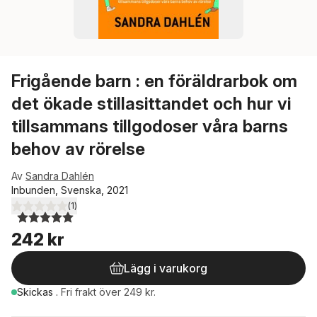
Frigående barn : en föräldrarbok om
det ökade stillasittandet och hur vi
tillsammans tillgodoser våra barns
behov av rörelse
Av
Sandra Dahlén
Inbunden, Svenska, 2021
(
1
)
5,0
utav 5 stjärnor. Totalt antal röster:
242 kr
Lägg i varukorg
Skickas
.
Fri frakt över 249 kr.