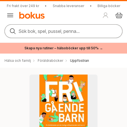
Fri frakt över 249 kr
•
Snabba leveranser
•
Billiga böcker
Sök bok, spel, pussel, penna...
Skapa nya rutiner – hälsoböcker upp till 50% →
Hälsa och familj
Föräldraböcker
Uppfostran