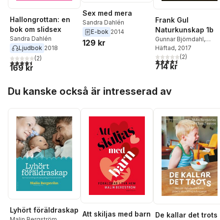
Sex med mera
Hallongrottan: en
Frank Gul
Sandra Dahlén
bok om slidsex
Naturkunskap 1b
E-bok
2014
Sandra Dahlén
Gunnar Björndahl
,
129 kr
Ljudbok
2018
Johan Castenfors
Häftad
, 2017
,
Sandra Dahlén
(
2
)
,
Birgitta
(
2
)
4,5
utav 5 stjärnor. Tota
4,5
utav 5 stjärnor. Totalt antal röster:
714 kr
Landgren
,
Robert
169 kr
Obing
,
Sara Wahlberg
Hoppa över listan
Du kanske också är intresserad av
Lyhört föräldraskap
Att skiljas med barn
De kallar det trots 
Malin Bergström