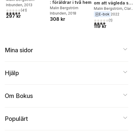
: föräldrar i två hem
om att vägleda sm
Inbunden
, 2013
Malin Bergström
barn genom
Malin Bergström
,
Clara
(
41
)
4,7
utav 5 stjärnor. Totalt antal röster:
Inbunden
, 2018
Linnros
E-bok
2022
utveckling och
297 kr
308 kr
uppror
(
1
)
4,0
utav 5 stjärnor. Tota
119 kr
Mina sidor
Hjälp
Om Bokus
Populärt