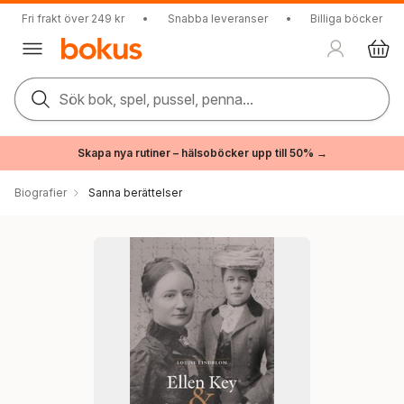
Fri frakt över 249 kr
•
Snabba leveranser
•
Billiga böcker
Sök bok, spel, pussel, penna...
Skapa nya rutiner – hälsoböcker upp till 50% →
Biografier
Sanna berättelser