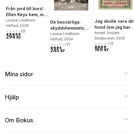
Från jord till bord :
Ellen Keys hem, mat
och trädgård
Louise Lindblom
Jag skulle vara di
De besvärliga :
Häftad
, 2026
hund (om jag bara
skyddshemmets
(
2
)
finge vara i din
Anneli Jordahl
5,0
utav 5 stjärnor. Totalt antal röster:
vanartiga flickor
Louise Lindblom
294 kr
Storpocket
, 2026
närhet) : en roman
Häftad
, 2024
(
1
)
(
7
)
om Ellen Key
4,0
utav 5 stjärnor. Tota
3,6
utav 5 stjärnor. Totalt antal röster:
169 kr
245 kr
Mina sidor
Hjälp
Om Bokus