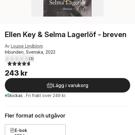
Ellen Key & Selma Lagerlöf - breven
Av
Louise Lindblom
Inbunden, Svenska, 2022
(
3
)
4,7
utav 5 stjärnor. Totalt antal röster:
243 kr
Lägg i varukorg
Skickas
.
Fri frakt över 249 kr.
Fler format och utgåvor
E-bok