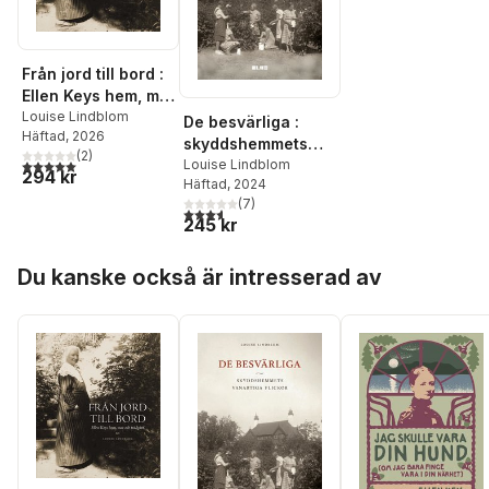
Från jord till bord :
Ellen Keys hem, mat
och trädgård
Louise Lindblom
De besvärliga :
Häftad
, 2026
skyddshemmets
(
2
)
5,0
utav 5 stjärnor. Totalt antal röster:
vanartiga flickor
Louise Lindblom
294 kr
Häftad
, 2024
(
7
)
3,6
utav 5 stjärnor. Totalt antal röster:
245 kr
Hoppa över listan
Du kanske också är intresserad av