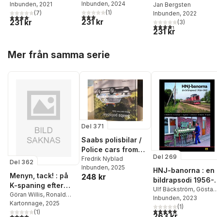
Inbunden
, 2024
Inbunden
, 2021
tusen ånglok i
Jan Bergsten
(
1
)
(
7
)
Inbunden
, 2022
Sverige
3,0
utav 5 stjärnor. Totalt antal röster:
4,1
utav 5 stjärnor. Totalt antal röster:
231 kr
231 kr
(
3
)
4,3
utav 5 stjärnor. Tota
231 kr
Hoppa över listan
Mer från samma serie
Del 371
Saabs polisbilar /
Police cars from
Del 269
Saab
Fredrik Nyblad
Del 362
Inbunden
, 2025
HNJ-banorna : en
Menyn, tack! : på
248 kr
bildrapsodi 1956-
K-spaning efter
1989
Ulf Bäckström
,
Gösta
klassiska
Göran Willis
,
Ronald
Carlsson
Inbunden
, 2023
Åman
Kartonnage
, 2025
järnvägsrestauran
(
1
)
5,0
utav 5 stjärnor. Tota
(
1
)
ger
263 kr
4,0
utav 5 stjärnor. Totalt antal röster: