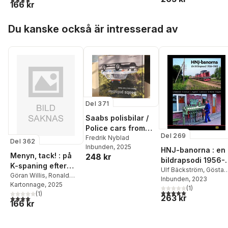
166 kr
Hoppa över listan
Du kanske också är intresserad av
Del 371
Saabs polisbilar /
Police cars from
Del 269
Saab
Fredrik Nyblad
Del 362
Inbunden
, 2025
HNJ-banorna : en
Menyn, tack! : på
248 kr
bildrapsodi 1956-
K-spaning efter
1989
Ulf Bäckström
,
Gösta
klassiska
Göran Willis
,
Ronald
Carlsson
Inbunden
, 2023
Åman
Kartonnage
, 2025
järnvägsrestauran
(
1
)
5,0
utav 5 stjärnor. Tota
(
1
)
ger
263 kr
4,0
utav 5 stjärnor. Totalt antal röster:
166 kr