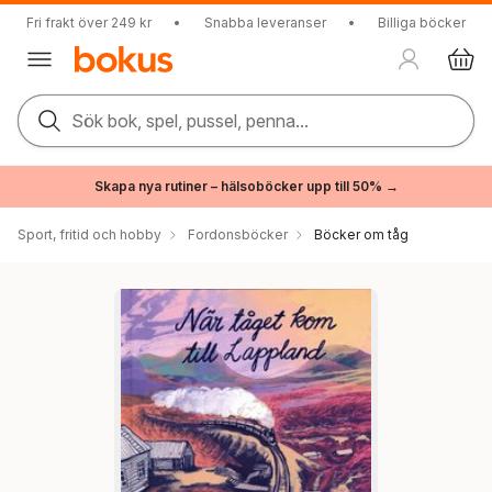
Fri frakt över 249 kr
•
Snabba leveranser
•
Billiga böcker
Sök bok, spel, pussel, penna...
Skapa nya rutiner – hälsoböcker upp till 50% →
Sport, fritid och hobby
Fordonsböcker
Böcker om tåg