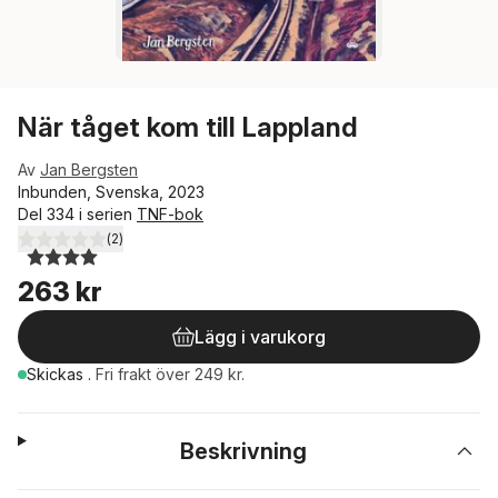
När tåget kom till Lappland
Av
Jan Bergsten
Inbunden, Svenska, 2023
Del 334 i serien
TNF-bok
(
2
)
4,0
utav 5 stjärnor. Totalt antal röster:
263 kr
Lägg i varukorg
Skickas
.
Fri frakt över 249 kr.
Beskrivning