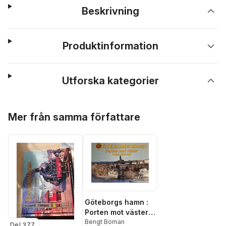
Beskrivning
Produktinformation
Utforska kategorier
Hoppa över listan
Mer från samma författare
Göteborgs hamn :
Porten mot väster i
bilder 1958 - 2000
Bengt Boman
Del 377