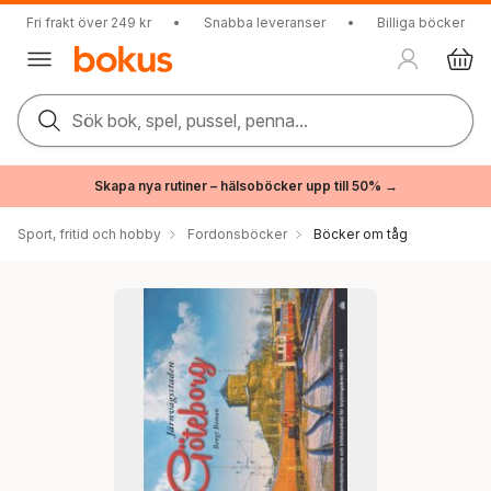
Fri frakt över 249 kr
•
Snabba leveranser
•
Billiga böcker
Sök bok, spel, pussel, penna...
Skapa nya rutiner – hälsoböcker upp till 50% →
Sport, fritid och hobby
Fordonsböcker
Böcker om tåg