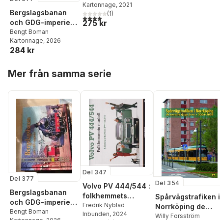
Kartonnage
, 2021
Bergslagsbanan
(
1
)
4,0
utav 5 stjärnor. Totalt antal röster:
och GDG-imperiet :
275 kr
en bildkavalkad
Bengt Boman
Kartonnage
, 2026
från det forna
284 kr
GDG-nätet i SJ-
regi 1960-1990
Hoppa över listan
Mer från samma serie
Del 347
Del 377
Del 354
Volvo PV 444/544 :
Bergslagsbanan
folkhemmets
Spårvägstrafiken i
och GDG-imperiet :
modell / A history
Fredrik Nyblad
Norrköping de
en bildkavalkad
Bengt Boman
Inbunden
, 2024
of the Volvo PV
senaste tjugo åre
Willy Forsström