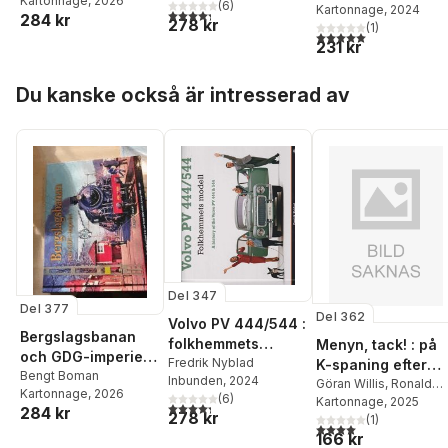
Kartonnage
, 2026
från det forna
(
6
)
444 & 544
Kartonnage
, 2024
2004-2024
4,3
utav 5 stjärnor. Totalt antal röster:
284 kr
278 kr
GDG-nätet i SJ-
(
1
)
5,0
utav 5 stjärnor. Tota
regi 1960-1990
231 kr
Hoppa över listan
Du kanske också är intresserad av
Del 347
Del 377
Del 362
Volvo PV 444/544 :
Bergslagsbanan
folkhemmets
Menyn, tack! : på
och GDG-imperiet :
modell / A history
Fredrik Nyblad
K-spaning efter
en bildkavalkad
Bengt Boman
Inbunden
, 2024
of the Volvo PV
klassiska
Göran Willis
,
Ronald
Kartonnage
, 2026
från det forna
(
6
)
Åman
Kartonnage
, 2025
444 & 544
järnvägsrestauran
4,3
utav 5 stjärnor. Totalt antal röster:
284 kr
278 kr
GDG-nätet i SJ-
(
1
)
ger
4,0
utav 5 stjärnor. Tota
regi 1960-1990
166 kr