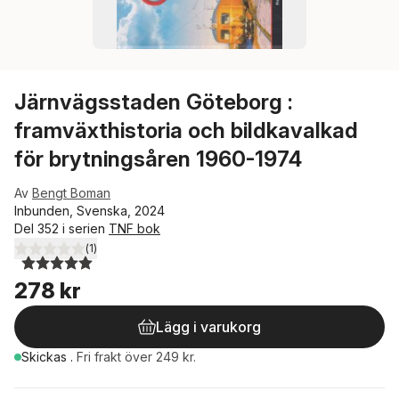
Järnvägsstaden Göteborg :
framväxthistoria och bildkavalkad
för brytningsåren 1960-1974
Av
Bengt Boman
Inbunden, Svenska, 2024
Del 352 i serien
TNF bok
(
1
)
5,0
utav 5 stjärnor. Totalt antal röster:
278 kr
Lägg i varukorg
Skickas
.
Fri frakt över 249 kr.