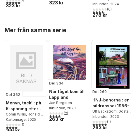
kind : Volvo 700 &
323 kr
5,0
utav 5 stjärnor. Totalt antal röster:
world
Inbunden
, 2024
of the Volvo PV
323 kr
900 series
(
6
)
444 & 544
4,3
utav 5 stjärnor. Tota
278 kr
Hoppa över listan
Mer från samma serie
Del 334
När tåget kom till
Del 269
Del 362
Lappland
HNJ-banorna : en
Menyn, tack! : på
Jan Bergsten
bildrapsodi 1956-
Inbunden
, 2023
K-spaning efter
1989
Ulf Bäckström
,
Gösta
(
2
)
klassiska
Göran Willis
,
Ronald
4,0
utav 5 stjärnor. Totalt antal röster:
Carlsson
Inbunden
, 2023
263 kr
Åman
Kartonnage
, 2025
järnvägsrestauran
(
1
)
5,0
utav 5 stjärnor. Tota
(
1
)
ger
263 kr
4,0
utav 5 stjärnor. Totalt antal röster:
166 kr