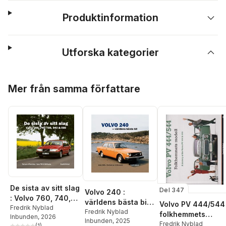
Produktinformation
Utforska kategorier
Hoppa över listan
Mer från samma författare
De sista av sitt slag
Del 347
Volvo 240 :
: Volvo 760, 740,
världens bästa bil /
Volvo PV 444/544 
780, 940 & 960 /
Fredrik Nyblad
Volvo 240 : the
Fredrik Nyblad
folkhemmets
Inbunden
, 2026
The last of their
Inbunden
, 2025
best car in the
modell / A history
Fredrik Nyblad
(
1
)