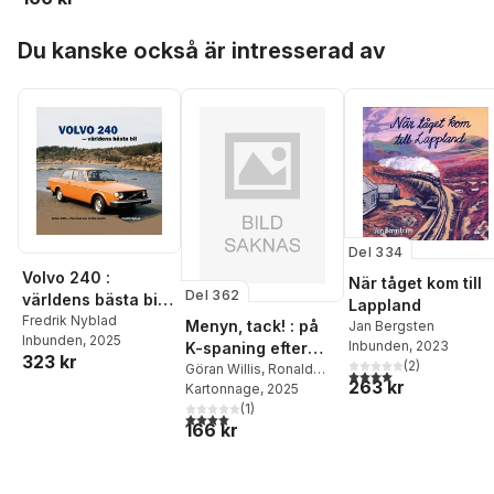
Hoppa över listan
Du kanske också är intresserad av
Del 334
Volvo 240 :
När tåget kom till
Del 362
världens bästa bil /
Lappland
Volvo 240 : the
Fredrik Nyblad
Menyn, tack! : på
Jan Bergsten
Inbunden
, 2025
best car in the
Inbunden
, 2023
K-spaning efter
323 kr
world
(
2
)
klassiska
Göran Willis
,
Ronald
4,0
utav 5 stjärnor. Tota
263 kr
Åman
Kartonnage
, 2025
järnvägsrestauran
(
1
)
ger
4,0
utav 5 stjärnor. Totalt antal röster:
166 kr