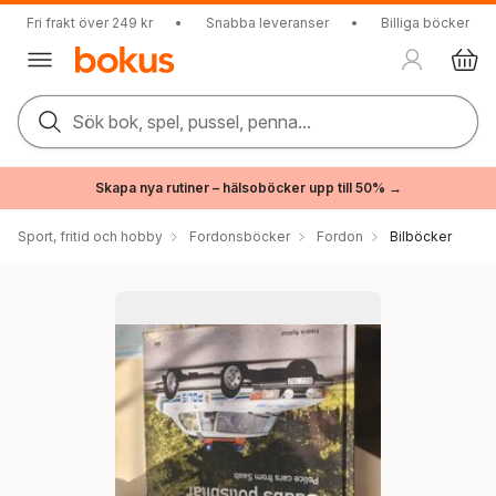
Fri frakt över 249 kr
•
Snabba leveranser
•
Billiga böcker
Sök bok, spel, pussel, penna...
Skapa nya rutiner – hälsoböcker upp till 50% →
Sport, fritid och hobby
Fordonsböcker
Fordon
Bilböcker