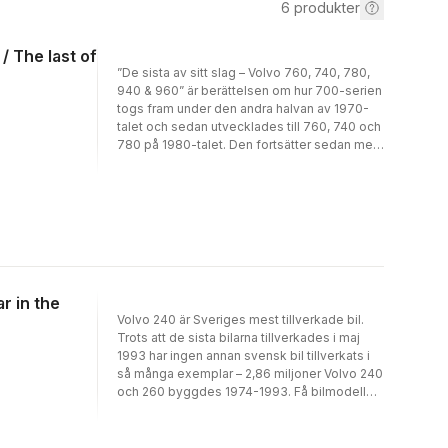
6
produkter
/ The last of
”De sista av sitt slag – Volvo 760, 740, 780,
940 & 960” är berättelsen om hur 700-serien
togs fram under den andra halvan av 1970-
talet och sedan utvecklades till 760, 740 och
780 på 1980-talet. Den fortsätter sedan med
historien om 1990-talets 940 och 960 som
de sista åren döptes om till S90 och V90.
Boken är skriven av motorjournalisten Fredrik
Nyblad och bygger på en rad intervjuer med
ingenjörer och formgivare som var med och
tog fram modellerna. Här finns också alla de
specialmodeller som byggdes av Yngve
Nilssons Karosserifabrik. Ett kapitel ägnas åt
ar in the
styling och tillbehör och ett annat om 700-
Volvo 240 är Sveriges mest tillverkade bil.
seriens motorsporthistoria. Modellbilar och
Trots att de sista bilarna tillverkades i maj
leksaksbilar föreställande Volvo 700/900
1993 har ingen annan svensk bil tillverkats i
finns också med och boken avslutas med en
så många exemplar – 2,86 miljoner Volvo 240
omfattande faktadel med modelländringar år
och 260 byggdes 1974-1993. Få bilmodeller
för år. När produktionen avslutades i februari
har haft en så lång produktionstid som Volvo
1998 var det inte bara modellerna 940, S90
240, det är en av förklaringarna till att så
och V90 som gick i graven. Med Volvo 940
många har minnen kopplade till Volvo 240.