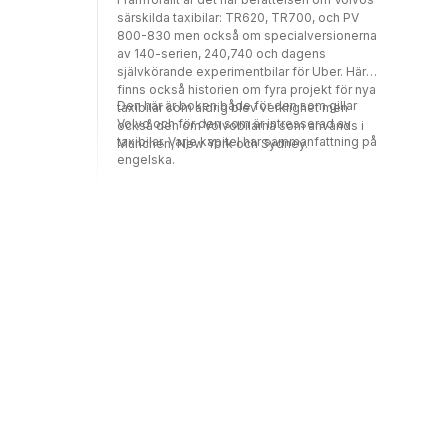
särskilda taxibilar: TR620, TR700, och PV
800-830 men också om specialversionerna
av 140-serien, 240,740 och dagens
självkörande experimentbilar för Uber. Här
finns också historien om fyra projekt för nya
Den här är boken både för den som gillar
taxibilar som aldrig blev verklighet men
Volvo och för den som är intresserad av
också den om Volvobilarna som används i
taxibilar. Varje kapitel har sammanfattning på
Munchen, New York och Sydney.
engelska.