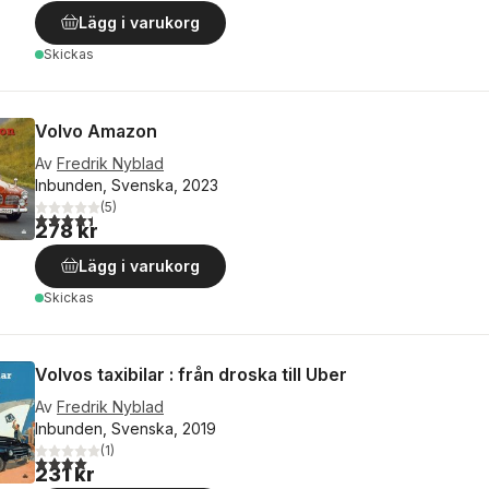
Lägg i varukorg
Skickas
Volvo Amazon
Av
Fredrik Nyblad
Inbunden, Svenska, 2023
(
5
)
4,4
utav 5 stjärnor. Totalt antal röster:
278 kr
Lägg i varukorg
Skickas
Volvos taxibilar : från droska till Uber
Av
Fredrik Nyblad
Inbunden, Svenska, 2019
(
1
)
4,0
utav 5 stjärnor. Totalt antal röster:
231 kr