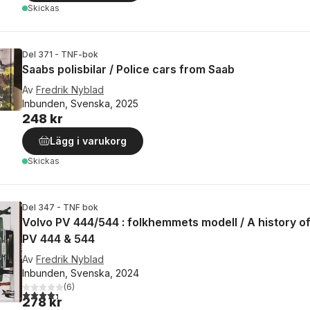
Skickas
Del 371 - TNF-bok
Saabs polisbilar / Police cars from Saab
Av
Fredrik Nyblad
Inbunden, Svenska, 2025
248 kr
Lägg i varukorg
Skickas
Del 347 - TNF bok
Volvo PV 444/544 : folkhemmets modell / A history of
PV 444 & 544
Av
Fredrik Nyblad
Inbunden, Svenska, 2024
(
6
)
4,3
utav 5 stjärnor. Totalt antal röster:
278 kr