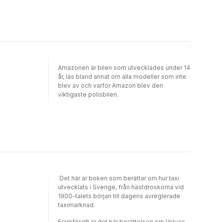
Amazonen är bilen som utvecklades under 14
år, läs bland annat om alla modeller som inte
blev av och varför Amazon blev den
viktigaste polisbilen.
Det här är boken som berättar om hur taxi
utvecklats i Sverige, från hästdroskorna vid
1900-talets början till dagens avreglerade
taximarknad.
Framförallt är det här berättelsen om Volvos