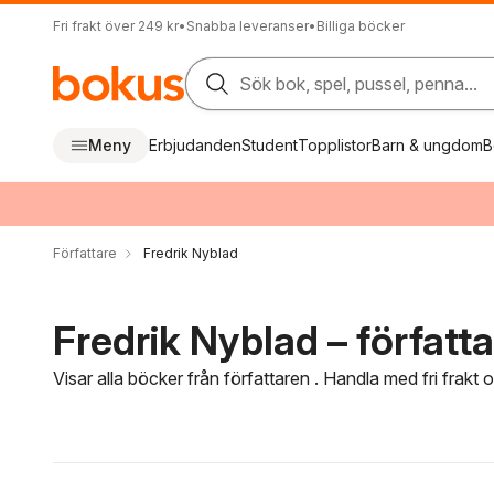
Fri frakt över 249 kr
•
Snabba leveranser
•
Billiga böcker
Sök bok, spel, pussel, penna...
Meny
Erbjudanden
Student
Topplistor
Barn & ungdom
B
Författare
Fredrik Nyblad
Fredrik Nyblad – författ
Visar alla böcker från författaren . Handla med fri frakt
Hoppa över filtreringsmeny