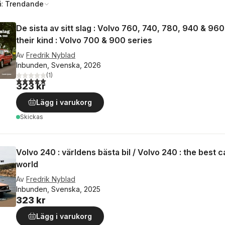
å:
Trendande
De sista av sitt slag : Volvo 760, 740, 780, 940 & 960 
their kind : Volvo 700 & 900 series
Av
Fredrik Nyblad
Inbunden, Svenska, 2026
(
1
)
5,0
utav 5 stjärnor. Totalt antal röster:
323 kr
Lägg i varukorg
Skickas
Volvo 240 : världens bästa bil / Volvo 240 : the best c
world
Av
Fredrik Nyblad
Inbunden, Svenska, 2025
323 kr
Lägg i varukorg