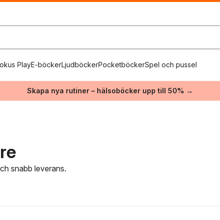
okus Play
E-böcker
Ljudböcker
Pocketböcker
Spel och pussel
Skapa nya rutiner – hälsoböcker upp till 50% →
are
 och snabb leverans.