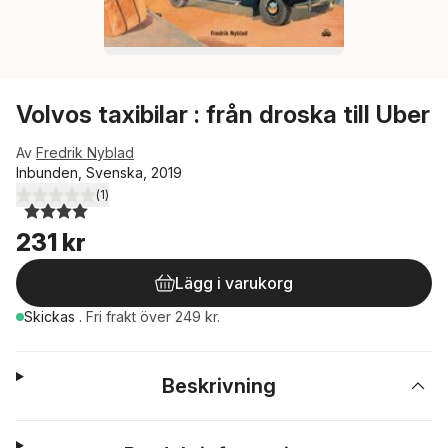
Volvos taxibilar : från droska till Uber
Av
Fredrik Nyblad
Inbunden, Svenska, 2019
(
1
)
4,0
utav 5 stjärnor. Totalt antal röster:
231 kr
Lägg i varukorg
Skickas
.
Fri frakt över 249 kr.
Beskrivning