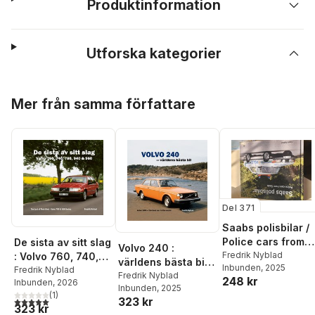
Produktinformation
Utforska kategorier
Hoppa över listan
Mer från samma författare
Del 371
Saabs polisbilar /
Police cars from
De sista av sitt slag
Volvo 240 :
Saab
Fredrik Nyblad
: Volvo 760, 740,
världens bästa bil /
Inbunden
, 2025
780, 940 & 960 /
Fredrik Nyblad
Volvo 240 : the
Fredrik Nyblad
248 kr
Inbunden
, 2026
The last of their
Inbunden
, 2025
best car in the
(
1
)
kind : Volvo 700 &
323 kr
5,0
utav 5 stjärnor. Totalt antal röster:
world
323 kr
900 series