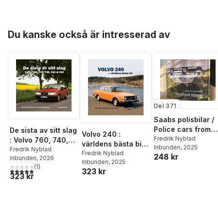
Hoppa över listan
Du kanske också är intresserad av
Del 371
Saabs polisbilar /
Police cars from
De sista av sitt slag
Volvo 240 :
Saab
Fredrik Nyblad
: Volvo 760, 740,
världens bästa bil /
Inbunden
, 2025
780, 940 & 960 /
Fredrik Nyblad
Volvo 240 : the
Fredrik Nyblad
248 kr
Inbunden
, 2026
The last of their
Inbunden
, 2025
best car in the
(
1
)
kind : Volvo 700 &
323 kr
5,0
utav 5 stjärnor. Totalt antal röster:
world
323 kr
900 series