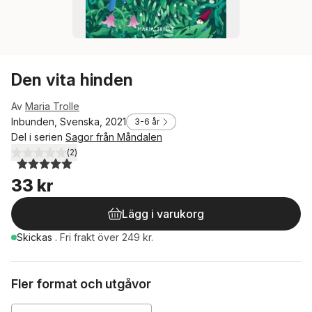
Den vita hinden
Av
Maria Trolle
Inbunden, Svenska, 2021
3-6 år
Del i serien
Sagor från Måndalen
(
2
)
5,0
utav 5 stjärnor. Totalt antal röster:
33 kr
Lägg i varukorg
Skickas
.
Fri frakt över 249 kr.
Fler format och utgåvor