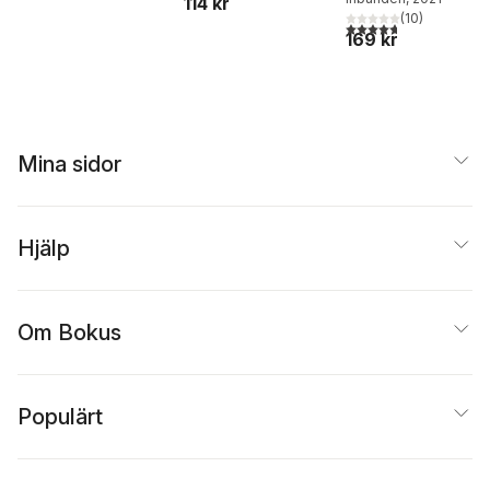
114 kr
(
10
)
4,7
utav 5 stjärnor. Tota
169 kr
Mina sidor
Hjälp
Om Bokus
Populärt