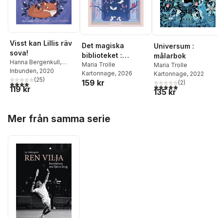
Visst kan Lillis räv
Det magiska
Universum :
sova!
biblioteket :
målarbok
Hanna Bergenkull
,
Målarbok
Maria Trolle
Maria Trolle
Maria Trolle
Inbunden
, 2020
Kartonnage
, 2026
Kartonnage
, 2022
(
25
)
159 kr
(
2
)
4,1
utav 5 stjärnor. Totalt antal röster:
5,0
utav 5 stjärnor. Tota
119 kr
135 kr
Hoppa över listan
Mer från samma serie