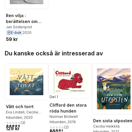
Ren vilja :
berättelsen om
Björn Borg
Jan Söderqvist
E-bok
2020
59 kr
Hoppa över listan
Du kanske också är intresserad av
Del 1
Clifford den stora
Vått och torrt
röda hunden
Eva Lindell
,
Cecilia
Norman Bridwell
Heikkilä
Inbunden
, 2020
Den sista utposte
Inbunden
, 2019
(
3
)
4,7
utav 5 stjärnor. Totalt antal röster:
Cecilia Heikkilä
(
2
)
129 kr
4,5
utav 5 stjärnor. Totalt antal röster:
Inbunden
, 2021