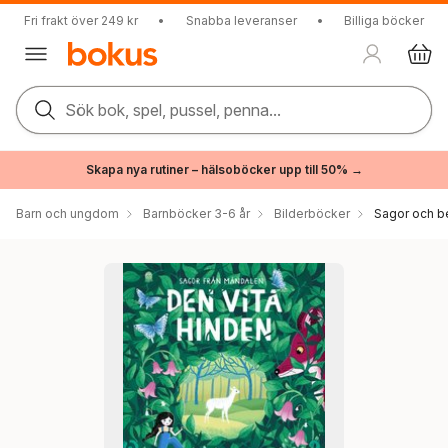
Fri frakt över 249 kr
•
Snabba leveranser
•
Billiga böcker
Sök bok, spel, pussel, penna...
Skapa nya rutiner – hälsoböcker upp till 50% →
Barn och ungdom
Barnböcker 3-6 år
Bilderböcker
Sagor och be