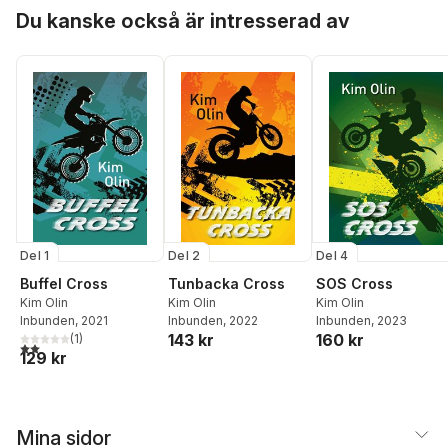
Hoppa över listan
Du kanske också är intresserad av
Del 4
Del 1
Del 2
SOS Cross
Buffel Cross
Tunbacka Cross
Kim Olin
Kim Olin
Kim Olin
Inbunden
, 2023
Inbunden
, 2021
Inbunden
, 2022
160 kr
143 kr
(
1
)
2,0
utav 5 stjärnor. Totalt antal röster:
129 kr
Mina sidor