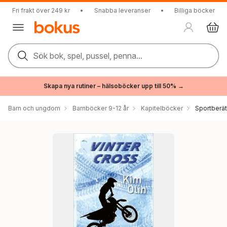
Fri frakt över 249 kr
•
Snabba leveranser
•
Billiga böcker
Sök bok, spel, pussel, penna...
Skapa nya rutiner – hälsoböcker upp till 50% →
Barn och ungdom
Barnböcker 9-12 år
Kapitelböcker
Sportberät