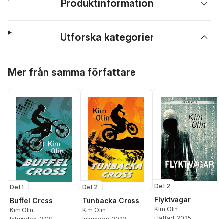
Produktinformation
Utforska kategorier
Hoppa över listan
Mer från samma författare
Del 2
Del 1
Del 2
Flyktvägar
Buffel Cross
Tunbacka Cross
Kim Olin
Kim Olin
Kim Olin
Häftad
, 2025
Inbunden
, 2021
Inbunden
, 2022