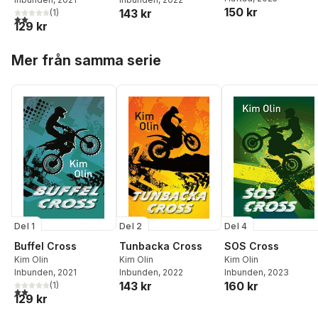
150 kr
143 kr
(
1
)
2,0
utav 5 stjärnor. Totalt antal röster:
129 kr
Hoppa över listan
Mer från samma serie
Del 4
Del 1
Del 2
SOS Cross
Buffel Cross
Tunbacka Cross
Kim Olin
Kim Olin
Kim Olin
Inbunden
, 2023
Inbunden
, 2021
Inbunden
, 2022
160 kr
143 kr
(
1
)
2,0
utav 5 stjärnor. Totalt antal röster:
129 kr