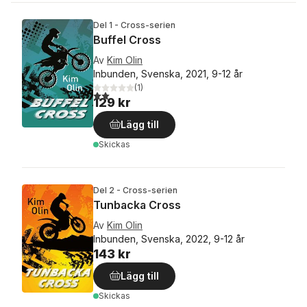
Del 1 - Cross-serien
Buffel Cross
Av
Kim Olin
Inbunden, Svenska, 2021, 9-12 år
(
1
)
2,0
utav 5 stjärnor. Totalt antal röster:
129 kr
Lägg till
Skickas
Del 2 - Cross-serien
Tunbacka Cross
Av
Kim Olin
Inbunden, Svenska, 2022, 9-12 år
143 kr
Lägg till
Skickas