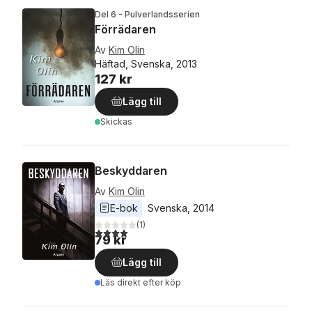
Del 6 - Pulverlandsserien
Förrädaren
Av
Kim Olin
Häftad, Svenska, 2013
127 kr
Lägg till
Skickas
Beskyddaren
Av
Kim Olin
E-bok
Svenska
, 
2014
(
1
)
4,0
utav 5 stjärnor. Totalt antal röster:
79 kr
Lägg till
Läs direkt efter köp