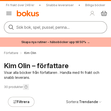
Fri frakt över 249 kr
•
Snabba leveranser
•
Billiga böcker
Sök bok, spel, pussel, penna...
Skapa nya rutiner – hälsoböcker upp till 50% →
Författare
Kim Olin
Kim Olin – författare
Visar alla böcker från författaren . Handla med fri frakt och
snabb leverans.
30
produkter
Filtrera
Sortera:
Trendande