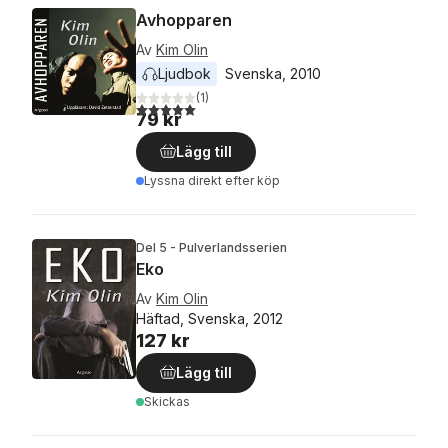
Avhopparen
Av
Kim Olin
Ljudbok
Svenska
, 
2010
(
1
)
5,0
utav 5 stjärnor. Totalt antal röster:
79 kr
Lägg till
Lyssna direkt efter köp
Del 5 - Pulverlandsserien
Eko
Av
Kim Olin
Häftad, Svenska, 2012
127 kr
Lägg till
Skickas