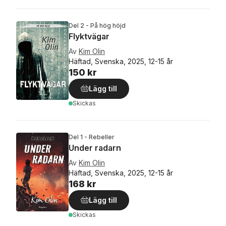
Del 2 - På hög höjd
Flyktvägar
Av
Kim Olin
Häftad, Svenska, 2025, 12-15 år
150 kr
Lägg till
Skickas
Del 1 - Rebeller
Under radarn
Av
Kim Olin
Häftad, Svenska, 2025, 12-15 år
168 kr
Lägg till
Skickas