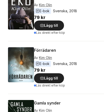
Av
Kim Olin
E-bok
Svenska
, 
2018
79 kr
Lägg till
Läs direkt efter köp
Förrädaren
Av
Kim Olin
E-bok
Svenska
, 
2018
79 kr
Lägg till
Läs direkt efter köp
Gamla synder
Av
Kim Olin