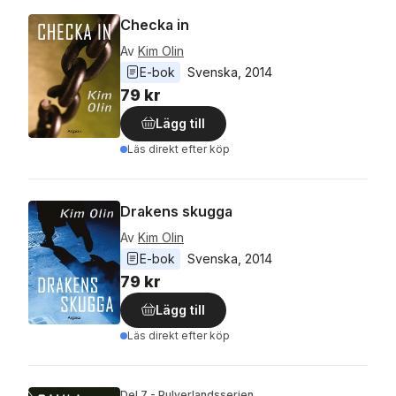
Checka in
Av
Kim Olin
E-bok
Svenska
, 
2014
79 kr
Lägg till
Läs direkt efter köp
Drakens skugga
Av
Kim Olin
E-bok
Svenska
, 
2014
79 kr
Lägg till
Läs direkt efter köp
Del 7 - Pulverlandsserien