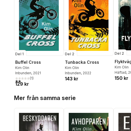
Del 2
Del 1
Del 2
Flyktvä
Buffel Cross
Tunbacka Cross
Kim Olin
Kim Olin
Kim Olin
Häftad
, 
Inbunden
, 2021
Inbunden
, 2022
150 kr
143 kr
(
1
)
2,0
utav 5 stjärnor. Totalt antal röster:
129 kr
Hoppa över listan
Mer från samma serie