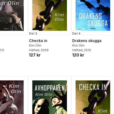
Del 3
Del 4
Checka in
Drakens skugga
Kim Olin
Kim Olin
2012
Häftad
, 2009
Häftad
, 2010
127 kr
120 kr