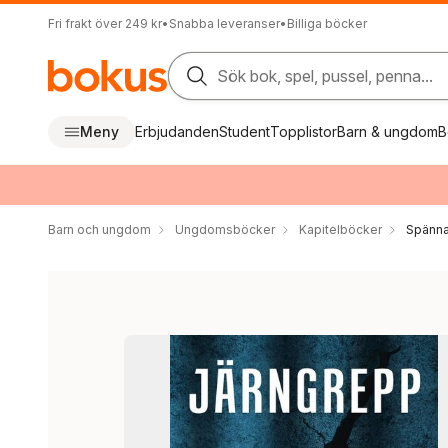
Fri frakt över 249 kr
•
Snabba leveranser
•
Billiga böcker
Sök bok, spel, pussel, penna...
Meny
Erbjudanden
Student
Topplistor
Barn & ungdom
B
Barn och ungdom
Ungdomsböcker
Kapitelböcker
Spänna