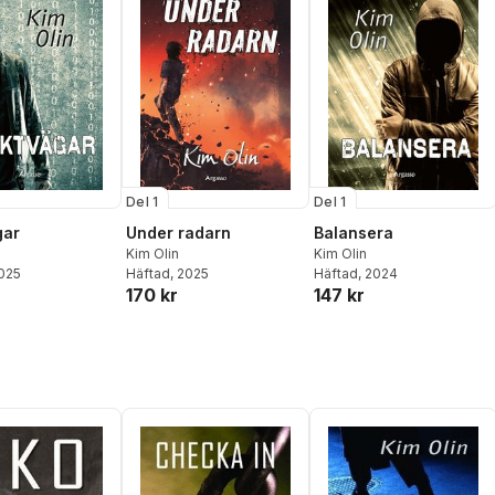
Del 1
Del 1
gar
Under radarn
Balansera
Kim Olin
Kim Olin
2025
Häftad
, 2025
Häftad
, 2024
170 kr
147 kr