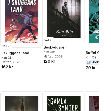
Del 2
Del 2
Beskyddaren
Kim Olin
Buffel Cross
I skuggans land
Häftad
, 2008
Kim Olin
Kim Olin
120 kr
E-bok
2023
Häftad
, 2026
162 kr
79 kr