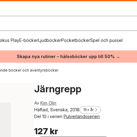
okus Play
E-böcker
Ljudböcker
Pocketböcker
Spel och pussel
Skapa nya rutiner – hälsoböcker upp till 50% →
nde böcker och äventyrsböcker
Järngrepp
Av
Kim Olin
Häftad, Svenska, 2018
15+ år
Del 10 i serien
Pulverlandsserien
127 kr