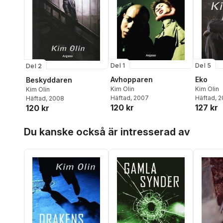
Del 1
Del 5
Del 2
Avhopparen
Eko
Beskyddaren
Kim Olin
Kim Olin
Kim Olin
Häftad
, 2007
Häftad
, 
Häftad
, 2008
120 kr
127 kr
120 kr
Hoppa över listan
Du kanske också är intresserad av