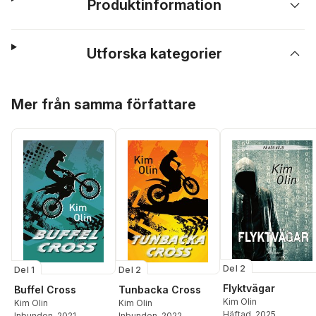
Produktinformation
Utforska kategorier
Hoppa över listan
Mer från samma författare
Del 2
Del 1
Del 2
Flyktvägar
Buffel Cross
Tunbacka Cross
Kim Olin
Kim Olin
Kim Olin
Häftad
, 2025
Inbunden
, 2021
Inbunden
, 2022