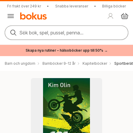
Fri frakt över 249 kr
•
Snabba leveranser
•
Billiga böcker
Sök bok, spel, pussel, penna...
Skapa nya rutiner – hälsoböcker upp till 50% →
Barn och ungdom
Barnböcker 9-12 år
Kapitelböcker
Sportberät