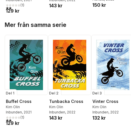
150 kr
143 kr
(
1
)
2,0
utav 5 stjärnor. Totalt antal röster:
129 kr
Hoppa över listan
Mer från samma serie
Del 3
Del 1
Del 2
Vinter Cross
Buffel Cross
Tunbacka Cross
Kim Olin
Kim Olin
Kim Olin
Inbunden
, 2022
Inbunden
, 2021
Inbunden
, 2022
132 kr
143 kr
(
1
)
2,0
utav 5 stjärnor. Totalt antal röster:
129 kr