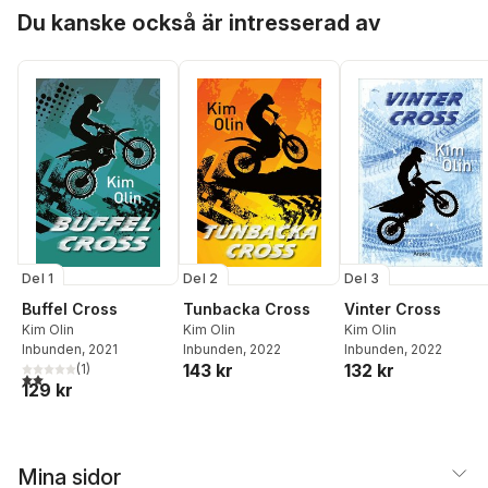
Hoppa över listan
Du kanske också är intresserad av
Del 3
Del 1
Del 2
Vinter Cross
Buffel Cross
Tunbacka Cross
Kim Olin
Kim Olin
Kim Olin
Inbunden
, 2022
Inbunden
, 2021
Inbunden
, 2022
132 kr
143 kr
(
1
)
2,0
utav 5 stjärnor. Totalt antal röster:
129 kr
Mina sidor