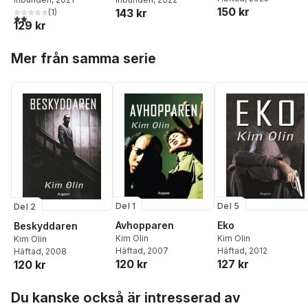
150 kr
143 kr
(
1
)
2,0
utav 5 stjärnor. Totalt antal röster:
129 kr
Hoppa över listan
Mer från samma serie
Del 1
Del 5
Del 2
Avhopparen
Eko
Beskyddaren
Kim Olin
Kim Olin
Kim Olin
Häftad
, 2007
Häftad
, 2012
Häftad
, 2008
120 kr
127 kr
120 kr
Hoppa över listan
Du kanske också är intresserad av