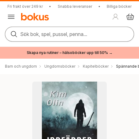
Fri frakt över 249 kr
•
Snabba leveranser
•
Billiga böcker
Sök bok, spel, pussel, penna...
Skapa nya rutiner – hälsoböcker upp till 50% →
Barn och ungdom
Ungdomsböcker
Kapitelböcker
Spännande b