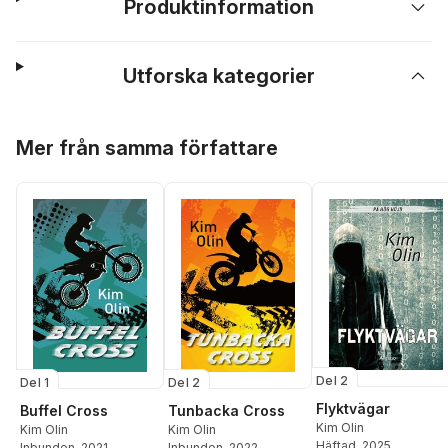
Produktinformation
Utforska kategorier
Hoppa över listan
Mer från samma författare
Del 2
Del 1
Del 2
Flyktvägar
Buffel Cross
Tunbacka Cross
Kim Olin
Kim Olin
Kim Olin
Häftad
, 2025
Inbunden
, 2021
Inbunden
, 2022