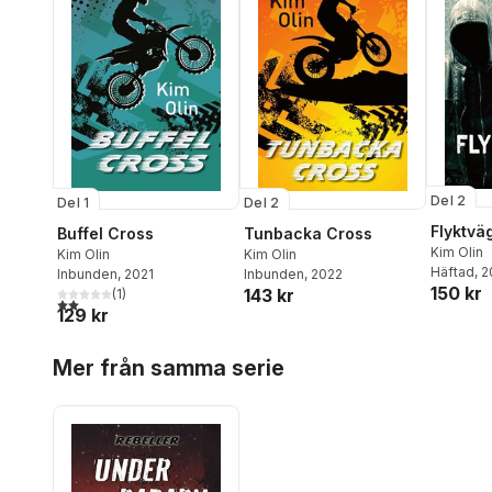
Del 2
Del 1
Del 2
Flyktvä
Buffel Cross
Tunbacka Cross
Kim Olin
Kim Olin
Kim Olin
Häftad
, 
Inbunden
, 2021
Inbunden
, 2022
150 kr
143 kr
(
1
)
2,0
utav 5 stjärnor. Totalt antal röster:
129 kr
Hoppa över listan
Mer från samma serie