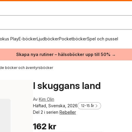
okus Play
E-böcker
Ljudböcker
Pocketböcker
Spel och pussel
Skapa nya rutiner – hälsoböcker upp till 50% →
de böcker och äventyrsböcker
I skuggans land
Av
Kim Olin
Häftad, Svenska, 2026
12-15 år
Del 2 i serien
Rebeller
162 kr