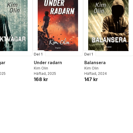
Del 1
Del 1
gar
Under radarn
Balansera
Kim Olin
Kim Olin
2025
Häftad
, 2025
Häftad
, 2024
168 kr
147 kr