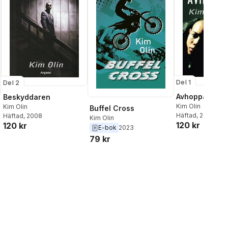
Del 1
Del 2
Avhopparen
Beskyddaren
Kim Olin
Kim Olin
Buffel Cross
Häftad
, 2007
Häftad
, 2008
Kim Olin
120 kr
120 kr
E-bok
2023
79 kr