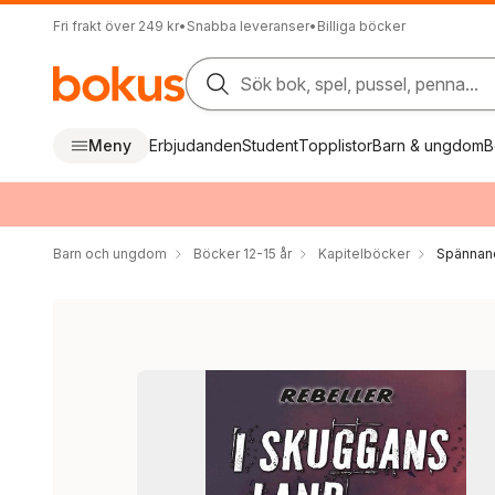
Fri frakt över 249 kr
•
Snabba leveranser
•
Billiga böcker
Sök bok, spel, pussel, penna...
Meny
Erbjudanden
Student
Topplistor
Barn & ungdom
B
Barn och ungdom
Böcker 12-15 år
Kapitelböcker
Spännan