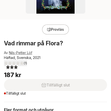
Provläs
Vad rimmar på Flora?
Av
Nils-Petter Löf
Häftad, Svenska, 2021
(
1
)
3,0
utav 5 stjärnor. Totalt antal röster:
187 kr
Tillfälligt slut
Tillfälligt slut
Fler format och utgåvor