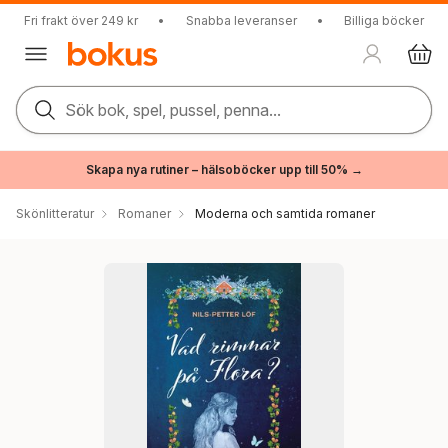
Fri frakt över 249 kr
•
Snabba leveranser
•
Billiga böcker
Sök bok, spel, pussel, penna...
Skapa nya rutiner – hälsoböcker upp till 50% →
Skönlitteratur
Romaner
Moderna och samtida romaner