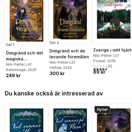
Del 2
Del 1
Zverige i mitt hjärt
Dimgränd och de
Dimgränd och det
Nils-Petter Löf
levande föremålen
magiska
Pocket
, 2018
Nils-Petter Löf
värdshuset
Nils-Petter Löf
(
5
)
Häftad
, 2026
4,6
utav 5 stjärnor. Tota
Kartonnage
, 2026
89 kr
300 kr
249 kr
Hoppa över listan
Du kanske också är intresserad av
Nyhet