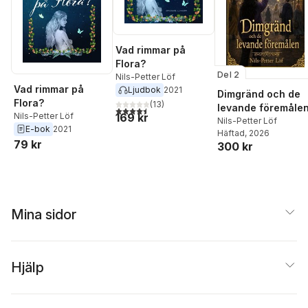
Vad rimmar på
Flora?
Del 2
Nils-Petter Löf
Vad rimmar på
Ljudbok
2021
Dimgränd och de
Flora?
(
13
)
levande föremåle
4,5
utav 5 stjärnor. Totalt antal röster:
Nils-Petter Löf
169 kr
Nils-Petter Löf
E-bok
2021
Häftad
, 2026
79 kr
300 kr
Mina sidor
Hjälp