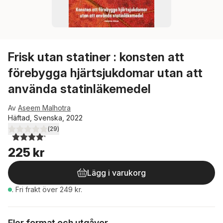
Frisk utan statiner : konsten att
förebygga hjärtsjukdomar utan att
använda statinläkemedel
Av
Aseem Malhotra
Häftad, Svenska, 2022
(
29
)
4,2
utav 5 stjärnor. Totalt antal röster:
225 kr
Lägg i varukorg
.
Fri frakt över 249 kr.
Fler format och utgåvor