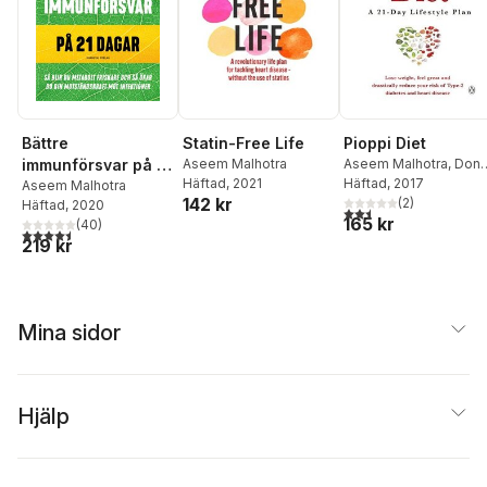
Bättre
Statin-Free Life
Pioppi Diet
immunförsvar på 21
Aseem Malhotra
Aseem Malhotra
,
Dona
Häftad
, 2021
O'Neill
Häftad
, 2017
dagar : så blir du
Aseem Malhotra
142 kr
(
2
)
Häftad
, 2020
metabolt friskare
2,5
utav 5 stjärnor. Tota
165 kr
(
40
)
och så ökar du din
4,5
utav 5 stjärnor. Totalt antal röster:
219 kr
motståndskraft mot
infektioner
Mina sidor
Hjälp