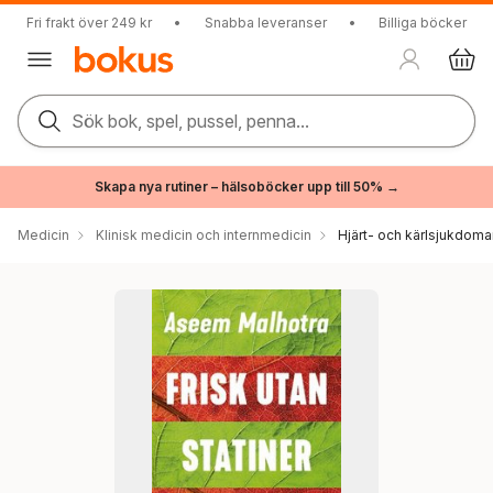
Fri frakt över 249 kr
•
Snabba leveranser
•
Billiga böcker
Sök bok, spel, pussel, penna...
Skapa nya rutiner – hälsoböcker upp till 50% →
Medicin
Klinisk medicin och internmedicin
Hjärt- och kärlsjukdoma