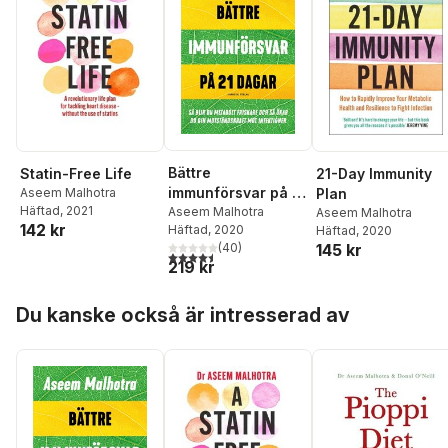
Bättre
Statin-Free Life
21-Day Immunity
immunförsvar på 21
Aseem Malhotra
Plan
Häftad
, 2021
dagar : så blir du
Aseem Malhotra
Aseem Malhotra
142 kr
Häftad
, 2020
Häftad
, 2020
metabolt friskare
145 kr
(
40
)
och så ökar du din
4,5
utav 5 stjärnor. Totalt antal röster:
219 kr
motståndskraft mot
infektioner
Hoppa över listan
Du kanske också är intresserad av