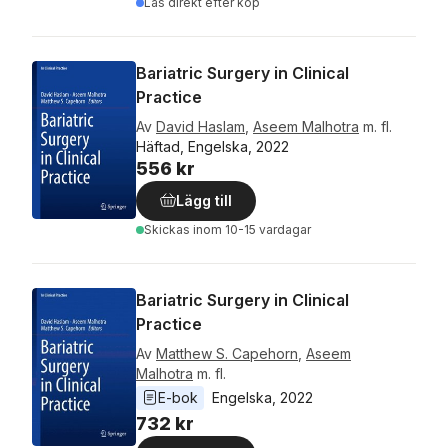
Läs direkt efter köp
Bariatric Surgery in Clinical
Practice
Av
David Haslam
,
Aseem Malhotra
m. fl.
Häftad, Engelska, 2022
556 kr
Lägg till
Skickas
inom 10-15 vardagar
Bariatric Surgery in Clinical
Practice
Av
Matthew S. Capehorn
,
Aseem
Malhotra
m. fl.
E-bok
Engelska
, 
2022
732 kr