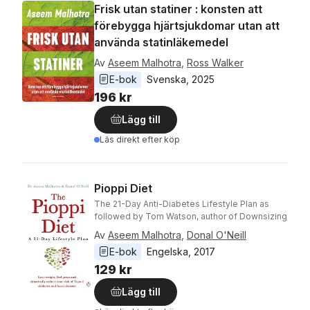
Frisk utan statiner : konsten att
förebygga hjärtsjukdomar utan att
använda statinläkemedel
Av
Aseem Malhotra
,
Ross Walker
E-bok
Svenska
, 
2025
196 kr
Lägg till
Läs direkt efter köp
Pioppi Diet
The 21-Day Anti-Diabetes Lifestyle Plan as
followed by Tom Watson, author of Downsizing
Av
Aseem Malhotra
,
Donal O'Neill
E-bok
Engelska
, 
2017
129 kr
Lägg till