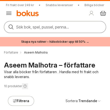
Fri frakt över 249 kr
•
Snabba leveranser
•
Billiga böcker
Sök bok, spel, pussel, penna...
Skapa nya rutiner – hälsoböcker upp till 50% →
Författare
Aseem Malhotra
Aseem Malhotra – författare
Visar alla böcker från författaren . Handla med fri frakt och
snabb leverans.
10
produkter
Filtrera
Sortera:
Trendande