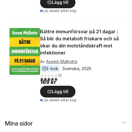
Lägg till
Läs direkt efter köp
Bättre immunförsvar på 21 dagar :
Så blir du metabolt friskare och så
ökar du din motståndskraft mot
infektioner
Av
Aseem Malhotra
E-bok
Svenska
, 
2025
(
1
)
5,0
utav 5 stjärnor. Totalt antal röster:
169 kr
Lägg till
Läs direkt efter köp
Mina sidor