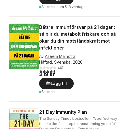
Skickas
inom 5-8 vardagar
Bättre immunförsvar på 21 dagar :
så blir du metabolt friskare och så
ökar du din motståndskraft mot
infektioner
Av
Aseem Malhotra
Häftad, Svenska, 2020
(
40
)
4,5
utav 5 stjärnor. Totalt antal röster:
219 kr
Lägg till
Skickas
21-Day Immunity Plan
The Sunday Times bestseller - 'A perfect way
to take the first step to transforming your life' -
From the Foreword by Tom Watson