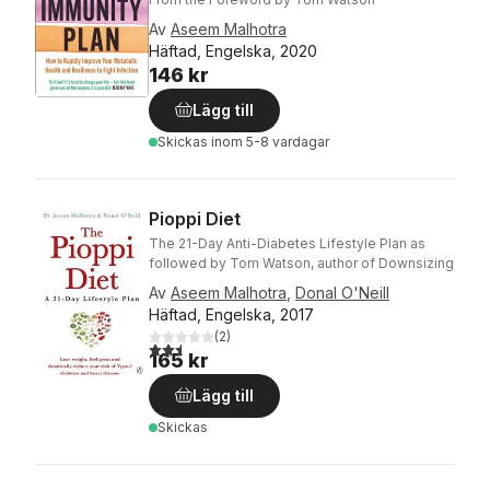
Av
Aseem Malhotra
Häftad, Engelska, 2020
146 kr
Lägg till
Skickas
inom 5-8 vardagar
Pioppi Diet
The 21-Day Anti-Diabetes Lifestyle Plan as
followed by Tom Watson, author of Downsizing
Av
Aseem Malhotra
,
Donal O'Neill
Häftad, Engelska, 2017
(
2
)
2,5
utav 5 stjärnor. Totalt antal röster:
165 kr
Lägg till
Skickas