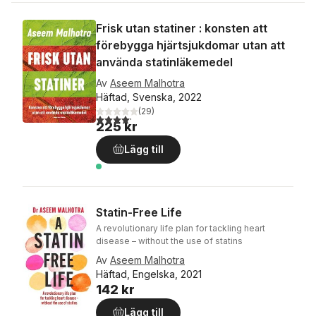
Frisk utan statiner : konsten att
förebygga hjärtsjukdomar utan att
använda statinläkemedel
Av
Aseem Malhotra
Häftad, Svenska, 2022
(
29
)
4,2
utav 5 stjärnor. Totalt antal röster:
225 kr
Lägg till
Statin-Free Life
A revolutionary life plan for tackling heart
disease – without the use of statins
Av
Aseem Malhotra
Häftad, Engelska, 2021
142 kr
Lägg till