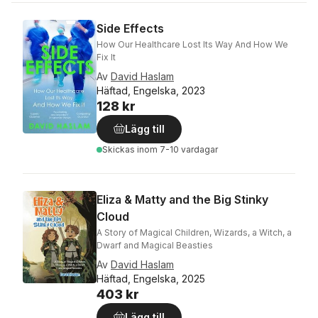
Side Effects
How Our Healthcare Lost Its Way And How We
Fix It
Av
David Haslam
Häftad, Engelska, 2023
128 kr
Lägg till
Skickas
inom 7-10 vardagar
Eliza & Matty and the Big Stinky
Cloud
A Story of Magical Children, Wizards, a Witch, a
Dwarf and Magical Beasties
Av
David Haslam
Häftad, Engelska, 2025
403 kr
Lägg till