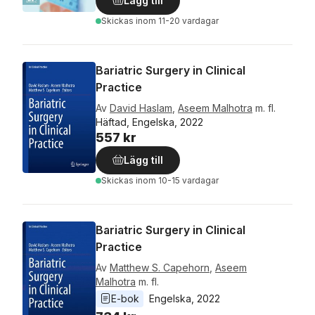
Lägg till
Skickas
inom 11-20 vardagar
Bariatric Surgery in Clinical
Practice
Av
David Haslam
,
Aseem Malhotra
m. fl.
Häftad, Engelska, 2022
557 kr
Lägg till
Skickas
inom 10-15 vardagar
Bariatric Surgery in Clinical
Practice
Av
Matthew S. Capehorn
,
Aseem
Malhotra
m. fl.
E-bok
Engelska
, 
2022