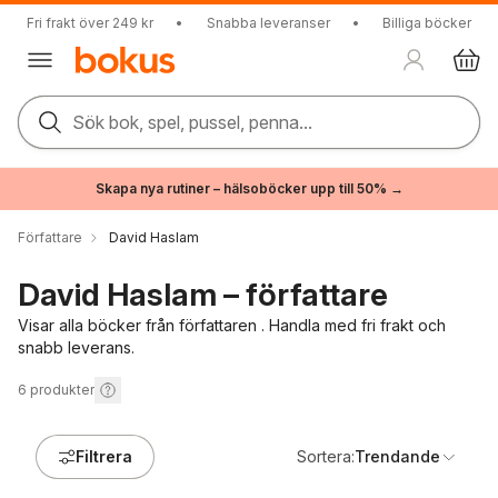
Fri frakt över 249 kr
•
Snabba leveranser
•
Billiga böcker
Sök bok, spel, pussel, penna...
Skapa nya rutiner – hälsoböcker upp till 50% →
Författare
David Haslam
David Haslam – författare
Visar alla böcker från författaren . Handla med fri frakt och
snabb leverans.
6
produkter
Filtrera
Sortera:
Trendande