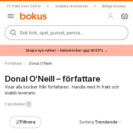
Fri frakt över 249 kr
•
Snabba leveranser
•
Billiga böcker
Sök bok, spel, pussel, penna...
Skapa nya rutiner – hälsoböcker upp till 50% →
Författare
Donal O'Neill
Donal O'Neill – författare
Visar alla böcker från författaren . Handla med fri frakt och
snabb leverans.
2
produkter
Filtrera
Sortera:
Trendande