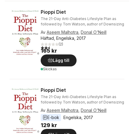
Pioppi Diet
The 21-Day Anti-Diabetes Lifestyle Plan as
followed by Tom Watson, author of Downsizing
Av
Aseem Malhotra
,
Donal O'Neill
Häftad, Engelska, 2017
(
2
)
2,5
utav 5 stjärnor. Totalt antal röster:
165 kr
Lägg till
Skickas
Pioppi Diet
The 21-Day Anti-Diabetes Lifestyle Plan as
followed by Tom Watson, author of Downsizing
Av
Aseem Malhotra
,
Donal O'Neill
E-bok
Engelska
, 
2017
129 kr