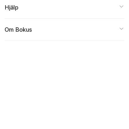
Hjälp
Om Bokus
Populärt
Inspiration
Bokus
@
Cookies
Anpassa cookies
Integritetspolicy
Köpvillkor