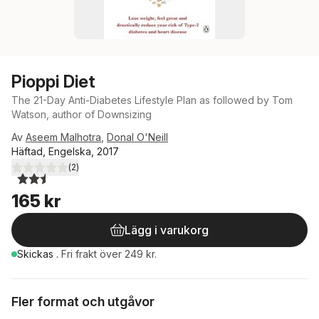
Pioppi Diet
The 21-Day Anti-Diabetes Lifestyle Plan as followed by Tom
Watson, author of Downsizing
Av
Aseem Malhotra
,
Donal O'Neill
Häftad, Engelska, 2017
(
2
)
2,5
utav 5 stjärnor. Totalt antal röster:
165 kr
Lägg i varukorg
Skickas
.
Fri frakt över 249 kr.
Fler format och utgåvor