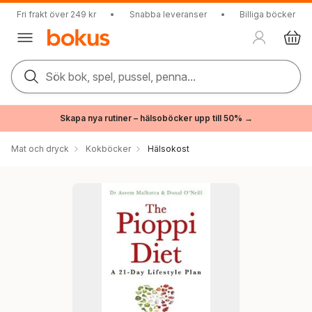
Fri frakt över 249 kr
•
Snabba leveranser
•
Billiga böcker
Sök bok, spel, pussel, penna...
Skapa nya rutiner – hälsoböcker upp till 50% →
Mat och dryck
Kokböcker
Hälsokost