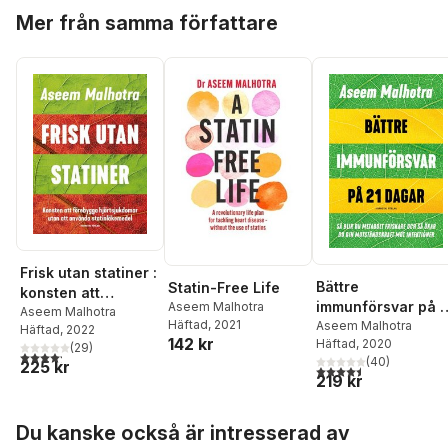
Hoppa över listan
Mer från samma författare
Frisk utan statiner :
Bättre
Statin-Free Life
konsten att
immunförsvar på 2
Aseem Malhotra
förebygga
Aseem Malhotra
Häftad
, 2021
dagar : så blir du
Aseem Malhotra
Häftad
, 2022
hjärtsjukdomar
142 kr
Häftad
, 2020
metabolt friskare
(
29
)
utan att använda
4,2
utav 5 stjärnor. Totalt antal röster:
(
40
)
225 kr
och så ökar du din
4,5
utav 5 stjärnor. Tota
statinläkemedel
219 kr
motståndskraft mo
infektioner
Hoppa över listan
Du kanske också är intresserad av