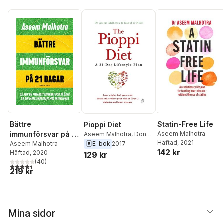
Bättre
Statin-Free Life
Pioppi Diet
immunförsvar på 21
Aseem Malhotra
Aseem Malhotra
,
Donal
Häftad
, 2021
O'Neill
dagar : så blir du
Aseem Malhotra
E-bok
2017
142 kr
Häftad
, 2020
metabolt friskare
129 kr
(
40
)
och så ökar du din
4,5
utav 5 stjärnor. Totalt antal röster:
219 kr
motståndskraft mot
infektioner
Mina sidor