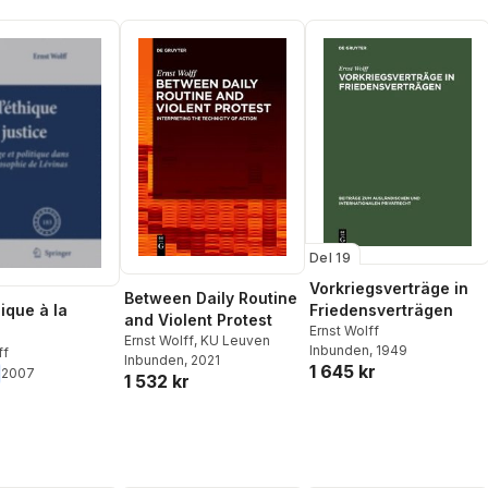
Del 19
Vorkriegsverträge in
Between Daily Routine
Friedensverträgen
ique à la
and Violent Protest
Ernst Wolff
Ernst Wolff
,
KU Leuven
Inbunden
, 1949
ff
Inbunden
, 2021
1 645 kr
2007
1 532 kr