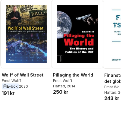
Wolff of Wall Street
Pillaging the World
Finanstsunami
Ernst Wolff
Ernst Wolff
det globala
Häftad
, 2014
E-bok
2020
finanssysteme
Ernst Wolff
250 kr
191 kr
Häftad
, 2020
ett hot för oss
243 kr