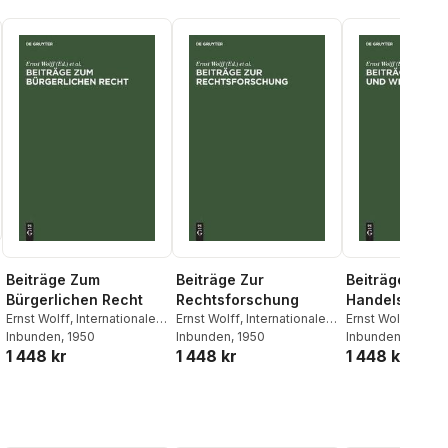
Beiträge Zum
Beiträge Zur
Beiträge Zum
Bürgerlichen Recht
Rechtsforschung
Handels- Und
Ernst Wolff
,
Internationaler
Ernst Wolff
,
Internationaler
Wirtschaftsre
Ernst Wolff
,
Inter
Kongreß Für
Inbunden
, 1950
Kongreß Für
Inbunden
, 1950
Kongreß Für
Inbunden
, 1950
1 448 kr
1 448 kr
1 448 kr
Rechtsvergleichung
Rechtsvergleichung
Rechtsvergleich