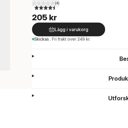
(
4
)
4,5
utav 5 stjärnor. Totalt antal röster:
205 kr
Lägg i varukorg
Skickas
.
Fri frakt över 249 kr.
Be
Produk
Utfors