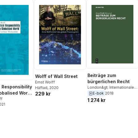
Beiträge zum
Wolff of Wall Street
bürgerlichen Recht
Ernst Wolff
l Responsibility
London&gt; Internationaler
Häftad
, 2020
lobalised World
Kongre fur
229 kr
E-bok
2018
Rechtsvergleichung &lt;3
Levinas′
ff
1 274 kr
1950
,
Ernst Wolff
2021
sm