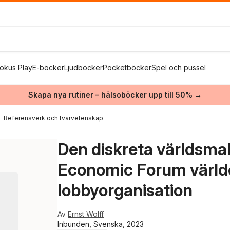
okus Play
E-böcker
Ljudböcker
Pocketböcker
Spel och pussel
Skapa nya rutiner – hälsoböcker upp till 50% →
Referensverk och tvärvetenskap
Den diskreta världsmak
Economic Forum värld
lobbyorganisation
Av
Ernst Wolff
Inbunden, Svenska, 2023