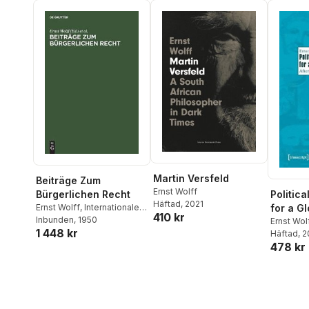
Hans-Georg Hermann
,
Hannes Hofbauer
,
Jochen
Krautz
,
Mike Lofgren
,
Ullrich Mies
,
Jens Wernicke
Martin Versfeld
Beiträge Zum
Ernst Wolff
Bürgerlichen Recht
Politica
Häftad
, 2021
Ernst Wolff
,
Internationaler
for a G
410 kr
Kongreß Für
Inbunden
, 1950
– After 
Ernst Wol
1 448 kr
Rechtsvergleichung
Häftad
, 
Humani
478 kr