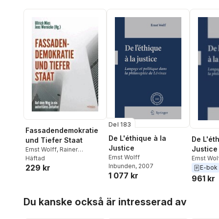
Del 183
Fassadendemokratie
De L'éthique à la
De L'éth
und Tiefer Staat
Justice
Justice
Ernst Wolff
,
Rainer
Ernst Wolff
Mausfeld
Häftad
,
Hermann
Ernst Wol
Inbunden
, 2007
229 kr
Ploppa
,
Jürgen Rose
,
E-bok
1 077 kr
Werner Rügemer
,
Rainer
961 kr
Rupp
,
Rainer Seidel
,
Andreas Wehr
,
Wolf Wetzel
,
Hoppa över listan
Du kanske också är intresserad av
Jörg Becker
,
Daniele
Ganser
,
Bernd Hamm
,