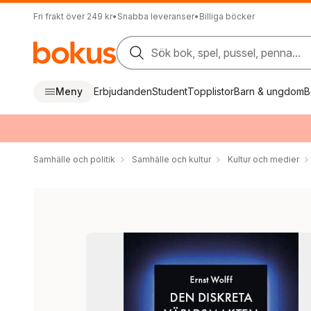
Fri frakt över 249 kr
•
Snabba leveranser
•
Billiga böcker
Sök bok, spel, pussel, penna...
Meny
Erbjudanden
Student
Topplistor
Barn & ungdom
B
Samhälle och politik
Samhälle och kultur
Kultur och medier