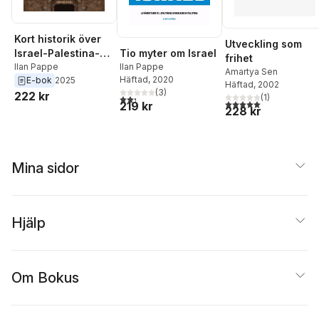
Kort historik över
Utveckling som
Tio myter om Israel
Israel-Palestina-
frihet
Ilan Pappe
konflikten
Ilan Pappe
Amartya Sen
Häftad
, 2020
E-bok
2025
Häftad
, 2002
(
3
)
222 kr
(
1
)
2,3
utav 5 stjärnor. Totalt antal röster:
5,0
utav 5 stjärnor. Tota
219 kr
228 kr
Mina sidor
Hjälp
Om Bokus