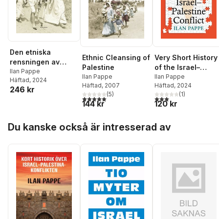
Den etniska
Ethnic Cleansing of
Very Short History
rensningen av
Palestine
of the Israel–
Palestina
Ilan Pappe
Ilan Pappe
Palestine Conflict
Ilan Pappe
Häftad
, 2024
Häftad
, 2007
Häftad
, 2024
246 kr
(
5
)
(
1
)
5,0
utav 5 stjärnor. Totalt antal röster:
3,0
utav 5 stjärnor. Tota
144 kr
120 kr
Hoppa över listan
Du kanske också är intresserad av