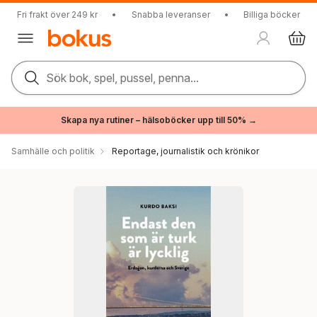
Fri frakt över 249 kr
•
Snabba leveranser
•
Billiga böcker
Sök bok, spel, pussel, penna...
Skapa nya rutiner – hälsoböcker upp till 50% →
Samhälle och politik
Reportage, journalistik och krönikor