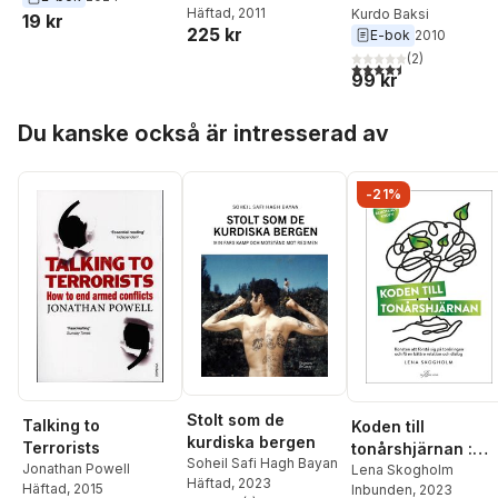
Häftad
, 2011
Kurdo Baksi
Sverker Sörlin
,
Jan-Eric
19 kr
225 kr
E-bok
2010
Gustafsson
,
Magnus
Henrekson
,
Åsa
(
2
)
4,5
utav 5 stjärnor. Tota
Wikforss
,
Widar
99 kr
Andersson
,
Lucy
Hoppa över listan
Crehan
,
Anna Ekström
,
Du kanske också är intresserad av
K. Anders Ericsson
,
Boel Godner
,
Maria Jarl
,
Mattias Karlsson
,
Per
-21%
Kronhall
,
Andreas
Schleicher
,
Isak
Skogstad
,
Åsa Uhlin
,
Mats Ögren Wanger
,
Zoran Alagic
Stolt som de
Talking to
Koden till
kurdiska bergen
Terrorists
tonårshjärnan :
Soheil Safi Hagh Bayan
Jonathan Powell
konsten att förstå
Lena Skogholm
Häftad
, 2023
Häftad
, 2015
Inbunden
, 2023
sig på tonåringen