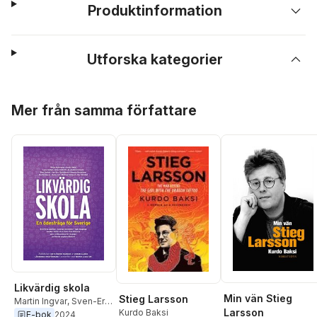
Produktinformation
Utforska kategorier
Hoppa över listan
Mer från samma författare
Likvärdig skola
Min vän Stieg
Stieg Larsson
Martin Ingvar
,
Sven-Eric
Larsson
Kurdo Baksi
Liedman
,
Kurdo Baksi
,
E-bok
2024