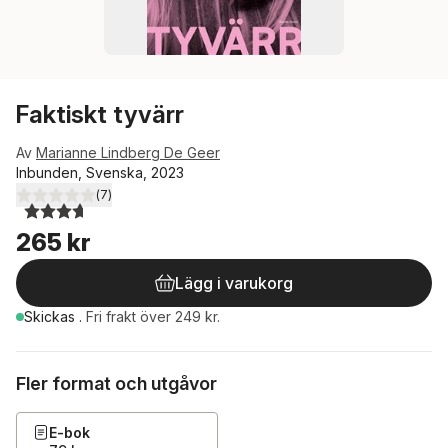
Faktiskt tyvärr
Av
Marianne Lindberg De Geer
Inbunden, Svenska, 2023
(
7
)
3,7
utav 5 stjärnor. Totalt antal röster:
265 kr
Lägg i varukorg
Skickas
.
Fri frakt över 249 kr.
Fler format och utgåvor
E-bok