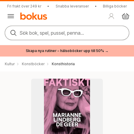
Fri frakt över 249 kr
•
Snabba leveranser
•
Billiga böcker
Sök bok, spel, pussel, penna...
Skapa nya rutiner – hälsoböcker upp till 50% →
Kultur
Konstböcker
Konsthistoria