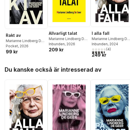
Allvarligt talat
I alla fall
Rakt av
Marianne Lindberg De
Marianne Lindberg De
Marianne Lindberg De
Geer
Inbunden
, 2026
Geer
Inbunden
, 2024
Geer
Pocket
, 2026
209 kr
(
4
)
99 kr
4,5
utav 5 stjärnor. Tota
249 kr
Hoppa över listan
Du kanske också är intresserad av