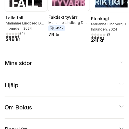
Faktiskt tyvärr
I alla fall
På riktigt
Marianne Lindberg De
Marianne Lindberg De
Marianne Lindberg De
Geer
E-bok
Geer
Inbunden
, 2024
Geer
Inbunden
, 2024
(
4
)
79 kr
(
8
)
4,5
utav 5 stjärnor. Totalt antal röster:
4,4
utav 5 stjärnor. Tota
249 kr
241 kr
Mina sidor
Hjälp
Om Bokus