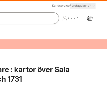
Kundservice
Företagskund?
e : kartor över Sala
ch 1731