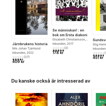
Se människan! : en
bok om Ersta diakoni
Elisabeth Christiansson
,
Sundsva
Järnbrukens historia
Motzi Eklöf
Inbunden
, 2017
,
Karin Jansson
Stig Ham
Myhr
,
Nils Johan Tjärnlund
(
2
)
Nils Johan Tjärnlund
Roger Ca
Inbunden
5,0
utav 5 stjärnor. Totalt antal röster:
178 kr
Inbunden
, 2022
Sundquis
(
4,7
utav 5 
(
27
)
451 kr
Tjärnlund
4,5
utav 5 stjärnor. Totalt antal röster:
409 kr
Hoppa över listan
Du kanske också är intresserad av