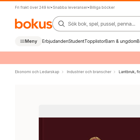
Fri frakt över 249 kr
•
Snabba leveranser
•
Billiga böcker
Sök bok, spel, pussel, penna...
Meny
Erbjudanden
Student
Topplistor
Barn & ungdom
B
Ekonomi och Ledarskap
Industrier och branscher
Lantbruk, f