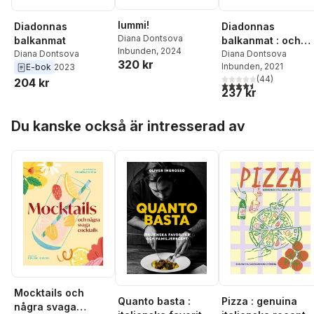
Iummi!
Diadonnas
Diadonnas
Diana Dontsova
balkanmat
balkanmat : och
Inbunden
, 2024
Diana Dontsova
livet kring det
Diana Dontsova
320 kr
Inbunden
, 2021
E-bok
2023
dukade bordet
(
44
)
204 kr
4,5
utav 5 stjärnor. Tota
237 kr
Hoppa över listan
Du kanske också är intresserad av
Mocktails och
Quanto basta :
Pizza : genuina
några svaga