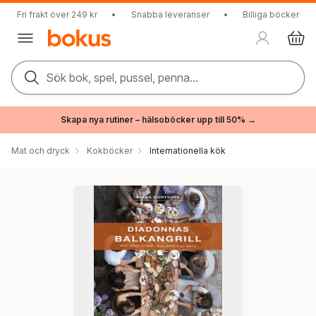
Fri frakt över 249 kr
•
Snabba leveranser
•
Billiga böcker
Sök bok, spel, pussel, penna...
Skapa nya rutiner – hälsoböcker upp till 50% →
Mat och dryck
Kokböcker
Internationella kök