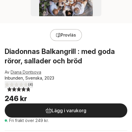
Provläs
Diadonnas Balkangrill : med goda
röror, sallader och bröd
Av
Diana Dontsova
Inbunden, Svenska, 2023
(
4
)
4,8
utav 5 stjärnor. Totalt antal röster:
246 kr
Lägg i varukorg
.
Fri frakt över 249 kr.