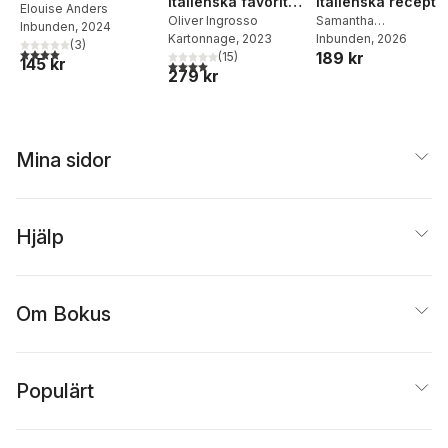
italienska favoriter
italienska recept
cocktails
Elouise Anders
och familjerecept
Oliver Ingrosso
Samantha
Inbunden
, 2024
Kartonnage
, 2023
Santambrogio-Öberg
Inbunden
, 2026
(
3
)
4,0
utav 5 stjärnor. Totalt antal röster:
189 kr
(
15
)
145 kr
4,0
utav 5 stjärnor. Totalt antal röster:
279 kr
Mina sidor
Hjälp
Om Bokus
Populärt