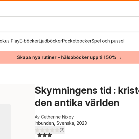
okus Play
E-böcker
Ljudböcker
Pocketböcker
Spel och pussel
Skapa nya rutiner – hälsoböcker upp till 50% →
Skymningens tid : kris
den antika världen
Av
Catherine Nixey
Inbunden, Svenska, 2023
(
3
)
3,0
utav 5 stjärnor. Totalt antal röster: