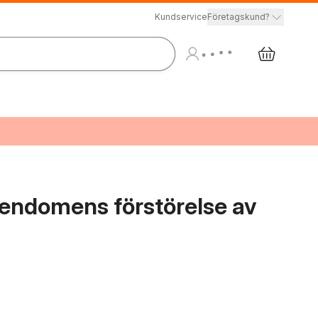
Kundservice
Företagskund?
tendomens förstörelse av