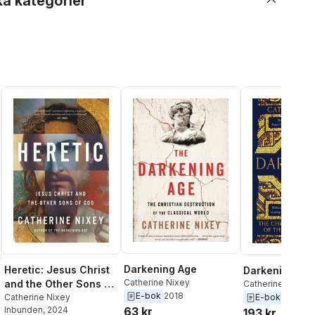
ka kategorier
Darkening Age
Heretic: Jesus Christ
Darkening Ag
Catherine Nixey
and the Other Sons of
Catherine Nixey
E-bok
2018
E-bok
2017
God
Catherine Nixey
63 kr
Inbunden
, 2024
193 kr