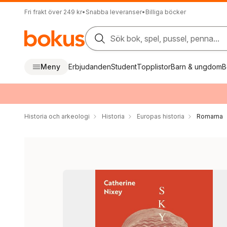
Fri frakt över 249 kr
•
Snabba leveranser
•
Billiga böcker
Sök bok, spel, pussel, penna...
Meny
Erbjudanden
Student
Topplistor
Barn & ungdom
B
Historia och arkeologi
Historia
Europas historia
Romarna