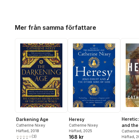
Hoppa över listan
Mer från samma författare
Heretic
Darkening Age
Heresy
and the
Catherine Nixey
Catherine Nixey
Häftad
, 2018
Häftad
, 2025
God
Catherin
168 kr
(
3
)
Häftad
, 
4,0
utav 5 stjärnor. Totalt antal röster: