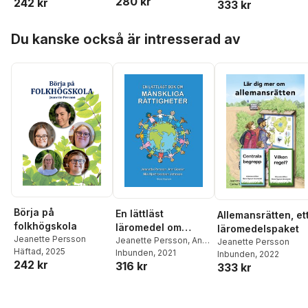
280 kr
242 kr
333 kr
Hoppa över listan
Du kanske också är intresserad av
Börja på
En lättläst
Allemansrätten, et
folkhögskola
läromedel om
läromedelspaket
Jeanette Persson
mänskliga
Jeanette Persson
,
Ann
Jeanette Persson
Häftad
, 2025
Gomér
Inbunden
, 2021
Inbunden
, 2022
rättigheter
242 kr
316 kr
333 kr