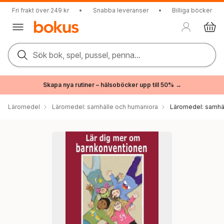
Fri frakt över 249 kr
•
Snabba leveranser
•
Billiga böcker
Sök bok, spel, pussel, penna...
Skapa nya rutiner – hälsoböcker upp till 50% →
Läromedel
Läromedel: samhälle och humaniora
Läromedel: samhä