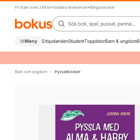
Fri frakt över 249 kr
•
Snabba leveranser
•
Billiga böcker
Sök bok, spel, pussel, penna...
Meny
Erbjudanden
Student
Topplistor
Barn & ungdom
B
Barn och ungdom
Pysselböcker