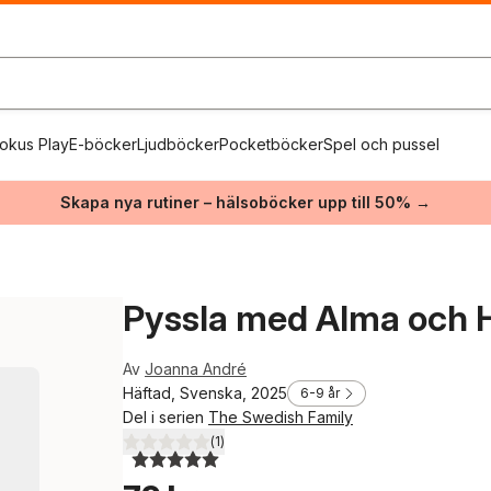
okus Play
E-böcker
Ljudböcker
Pocketböcker
Spel och pussel
Skapa nya rutiner – hälsoböcker upp till 50% →
Pyssla med Alma och 
Av
Joanna André
Häftad, Svenska, 2025
6-9 år
Del i serien
The Swedish Family
(
1
)
5,0
utav 5 stjärnor. Totalt antal röster: