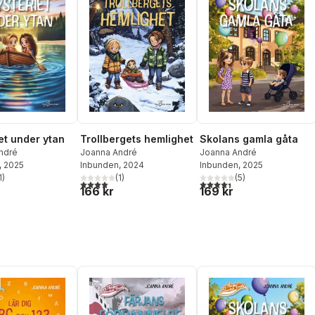
et under ytan
Trollbergets hemlighet
Skolans gamla gåta
ndré
Joanna André
Joanna André
, 2025
Inbunden
, 2024
Inbunden
, 2025
1
)
(
1
)
(
5
)
stjärnor. Totalt antal röster:
4,0
utav 5 stjärnor. Totalt antal röster:
4,4
utav 5 stjärnor. Totalt ant
166 kr
169 kr