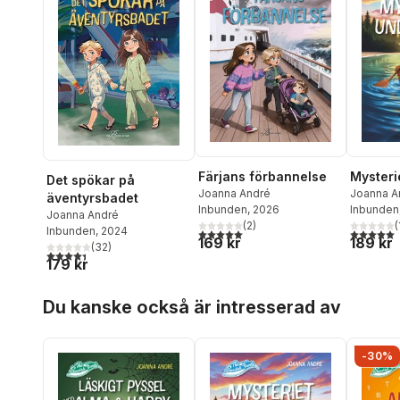
Färjans förbannelse
Mysteri
Det spökar på
Joanna André
Joanna A
äventyrsbadet
Inbunden
, 2026
Inbunden
Joanna André
(
2
)
(
Inbunden
, 2024
5,0
utav 5 stjärnor. Totalt antal röster:
5,0
utav 5 
169 kr
189 kr
(
32
)
4,4
utav 5 stjärnor. Totalt antal röster:
179 kr
Hoppa över listan
Du kanske också är intresserad av
-30%