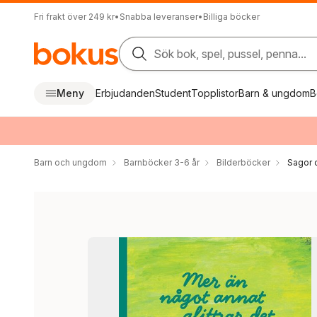
Fri frakt över 249 kr
•
Snabba leveranser
•
Billiga böcker
Sök bok, spel, pussel, penna...
Meny
Erbjudanden
Student
Topplistor
Barn & ungdom
B
Barn och ungdom
Barnböcker 3-6 år
Bilderböcker
Sagor 