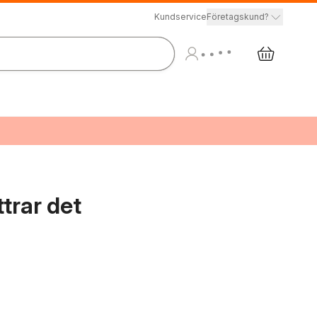
Kundservice
Företagskund?
trar det