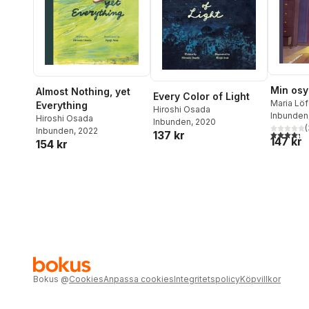
Min osy
Almost Nothing, yet
Every Color of Light
Maria Lö
Everything
Hiroshi Osada
Inbunden
Hiroshi Osada
Inbunden
, 2020
(
Inbunden
, 2022
4,3
utav 5 
137 kr
147 kr
154 kr
Bokus
@
Cookies
Anpassa cookies
Integritetspolicy
Köpvillkor