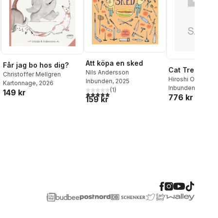
Att köpa en sked
Får jag bo hos dig?
Cat Tree
Nils Andersson
Christoffer Mellgren
Hiroshi Osada
Inbunden
, 2025
Kartonnage
, 2026
Inbunden
(
1
)
149 kr
5,0
utav 5 stjärnor. Totalt antal röster:
776 kr
159 kr