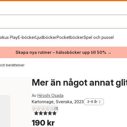
okus Play
E-böcker
Ljudböcker
Pocketböcker
Spel och pussel
Skapa nya rutiner – hälsoböcker upp till 50% →
och berättelser
Mer än något annat glit
Av
Hiroshi Osada
Kartonnage, Svenska, 2023
3-6 år
(
1
)
5,0
utav 5 stjärnor. Totalt antal röster:
190 kr