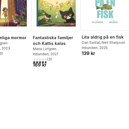
Lita aldrig på en fisk
nliga mormor
Fantastiska familjer
Dan Santat
,
Neil Sharpson
fgren
och Kattis kalas
Inbunden
, 2025
, 2023
Maria Löfgren
139 kr
3
)
Inbunden
, 2021
stjärnor. Totalt antal röster:
(
3
)
4,7
utav 5 stjärnor. Totalt antal röster:
169 kr