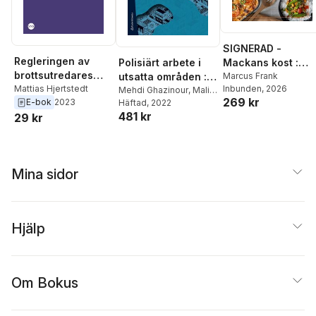
SIGNERAD -
Regleringen av
Mackans kost :
Polisiärt arbete i
brottsutredares
Middagar och
Marcus Frank
utsatta områden :
Inbunden
, 2026
tillgång till befintlig
Mattias Hjertstedt
matlådor
utmaningar och
Mehdi Ghazinour
,
Malin
269 kr
E-bok
2023
digital information
Eriksson
Häftad
, 2022
,
Gunnar
möjligheter
481 kr
Appelgren
,
Jonas
29 kr
Hansson
,
Mattias
Hjertstedt
,
Eva Nilsson
Lundmark
,
Ingvar
Nilsson
,
Mojgan
Mina sidor
Padyab
,
Amir Rostami
,
Johanna Sundqvist
Hjälp
Om Bokus