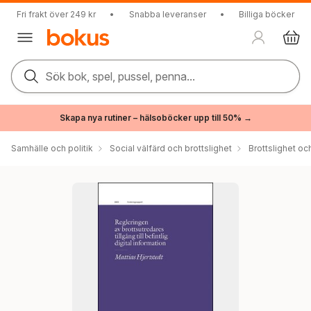
Fri frakt över 249 kr
•
Snabba leveranser
•
Billiga böcker
Sök bok, spel, pussel, penna...
Skapa nya rutiner – hälsoböcker upp till 50% →
Samhälle och politik
Social välfärd och brottslighet
Brottslighet oc