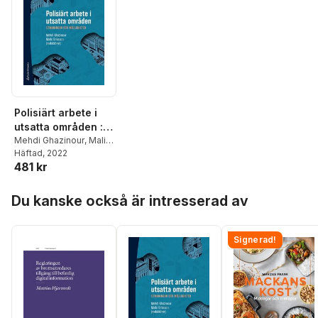
Polisiärt arbete i
utsatta områden :
utmaningar och
Mehdi Ghazinour
,
Malin
Eriksson
Häftad
, 2022
,
Gunnar
möjligheter
481 kr
Appelgren
,
Jonas
Hansson
,
Mattias
Hoppa över listan
Hjertstedt
,
Eva Nilsson
Du kanske också är intresserad av
Lundmark
,
Ingvar
Nilsson
,
Mojgan
Padyab
,
Amir Rostami
,
Signerad!
Johanna Sundqvist