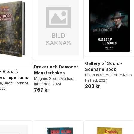
Gallery of Souls -
Drakar och Demoner
Scenario Book
 Altdorf:
Monsterboken
Magnus Seter
,
Petter Nallo
es Imperiums
Magnus Seter
,
Mattias
Häftad
, 2024
en
,
Jude Hornborg
,
Johnsson Haake
Inbunden
, 2024
,
Andreas
203 kr
Murphy
2025
,
Alfred
767 kr
Marklund
,
Tomas
ive Oldfied
,
Härenstam
eter
,
Simon