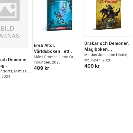
Drakar och Demoner.
Ereb Altor.
Magiboken
Världsboken : ett
Standardutgåva
Mattias Johnsson Haake
,
tillbehör till Drakar
Måns Broman
,
Leon Or
,
 och Demoner
Mattias Lilja
Inbunden
, 2026
,
Tomas
Jonas Vije
Inbunden
, 2025
,
Emil Gradén
,
och demoner
äg
409 kr
Härenstam
409 kr
Peter Svensson
utgåva
andgraf
,
Mattias
n Haake
, 2024
,
Tomas
am
,
Roger
n