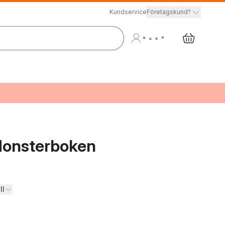
Kundservice
Företagskund?
Monsterboken
ll