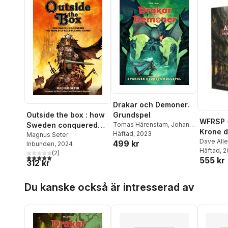
Drakar och Demoner.
Grundspel
Outside the box : how
WFRSP -
Tomas Härenstam
,
Johan
Sweden conquered
Krone d
Sjöberg
Häftad
, 2023
,
Andreas Marklund
,
the world of role-
Magnus Seter
Dave All
499 kr
Gabrielle de Bourg
,
Inbunden
, 2024
playing games
Pádraig 
Häftad
, 
Magnus Seter
,
Roger
(
2
)
5,0
utav 5 stjärnor. Totalt antal röster:
555 kr
Nuñez
,
Cl
Undhagen
,
Niklas Natt och
312 kr
Magnus S
Dag
,
Moa Frithiofsson
,
Wileman
Hoppa över listan
Krister Sundelin
,
Gunilla
Du kanske också är intresserad av
Jonsson
,
Michael
Petersén
,
Svante Landgraf
,
Pelle Nilsson
,
Mattias
Johnsson Haake
,
Mattias
Lilja
,
Anders Blixt
,
Shawn