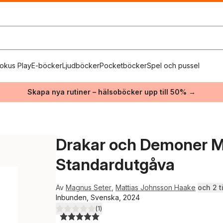
okus Play
E-böcker
Ljudböcker
Pocketböcker
Spel och pussel
Skapa nya rutiner – hälsoböcker upp till 50% →
Drakar och Demoner 
Standardutgåva
Av
Magnus Seter
,
Mattias Johnsson Haake
och 2 ti
Inbunden, Svenska, 2024
(
1
)
5,0
utav 5 stjärnor. Totalt antal röster: