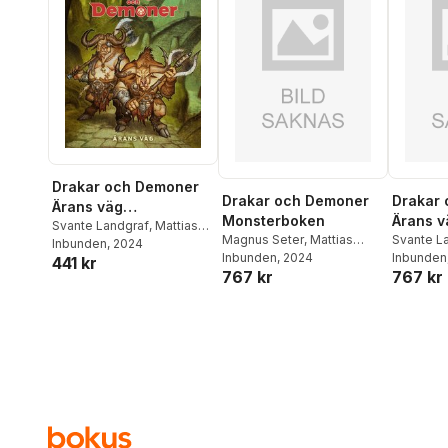
Tomkin
,
Marco Behrmann
,
Nils Karlén
,
Kosta Kostulas
Drakar och Demoner
Drakar och Demoner
Drakar
Ärans väg
Monsterboken
Ärans v
Standardutgåva
Svante Landgraf
,
Mattias
Magnus Seter
,
Mattias
Special
Svante L
Johnsson Haake
Inbunden
, 2024
,
Tomas
Johnsson Haake
Inbunden
, 2024
,
Andreas
Johnsso
Inbunden
441 kr
Härenstam
,
Roger
767 kr
767 kr
Marklund
,
Tomas
Härenst
Undhagen
Härenstam
Undhage