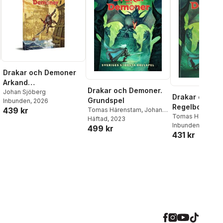
Drakar och Demoner
Arkand
Drakar och Demoner.
Standardutgåva
Johan Sjöberg
Drakar och D
Grundspel
Inbunden
, 2026
Regelbok
439 kr
Tomas Härenstam
,
Johan
Standardutgå
Tomas Härensta
Sjöberg
Häftad
, 2023
,
Andreas Marklund
,
Karlén
Inbunden
, 2024
499 kr
Gabrielle de Bourg
,
431 kr
Magnus Seter
,
Roger
Undhagen
,
Niklas Natt och
Dag
,
Moa Frithiofsson
,
Krister Sundelin
,
Gunilla
Jonsson
,
Michael
Petersén
,
Svante Landgraf
,
Pelle Nilsson
,
Mattias
Johnsson Haake
,
Mattias
Lilja
,
Anders Blixt
,
Shawn
Tomkin
,
Marco Behrmann
,