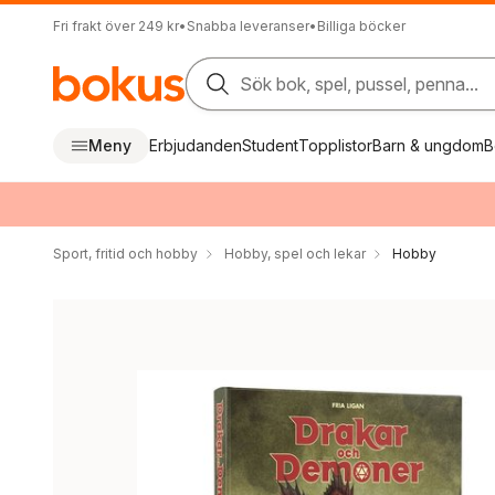
Fri frakt över 249 kr
•
Snabba leveranser
•
Billiga böcker
Sök bok, spel, pussel, penna...
Meny
Erbjudanden
Student
Topplistor
Barn & ungdom
B
Sport, fritid och hobby
Hobby, spel och lekar
Hobby