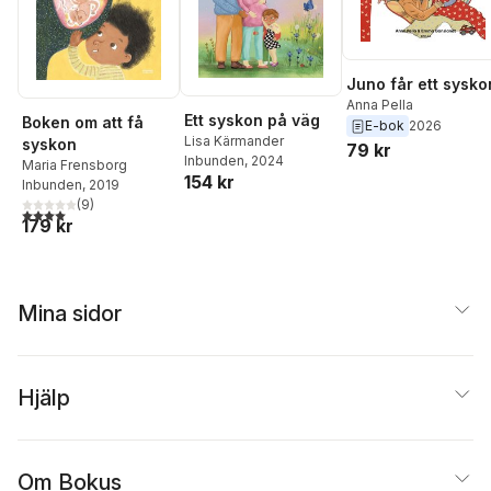
Juno får ett sysko
Anna Pella
Ett syskon på väg
Boken om att få
E-bok
2026
Lisa Kärmander
syskon
79 kr
Inbunden
, 2024
Maria Frensborg
154 kr
Inbunden
, 2019
(
9
)
4,0
utav 5 stjärnor. Totalt antal röster:
179 kr
Mina sidor
Hjälp
Om Bokus