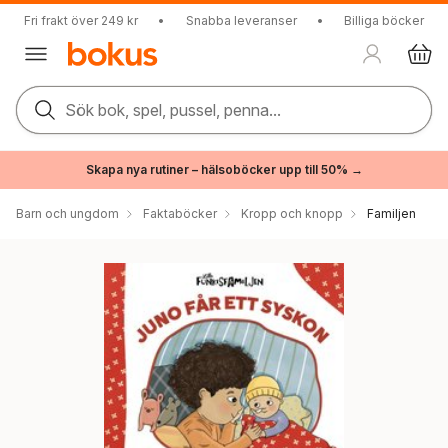
Fri frakt över 249 kr
•
Snabba leveranser
•
Billiga böcker
Sök bok, spel, pussel, penna...
Skapa nya rutiner – hälsoböcker upp till 50% →
Barn och ungdom
Faktaböcker
Kropp och knopp
Familjen