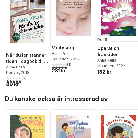
Del 5
Väntesorg
Operation
Anna Pella
framtiden
När du ler stannar
Inbunden
, 2022
Anna Pella
tiden : dagbok till
(
1
)
Inbunden
, 2022
5,0
utav 5 stjärnor. Totalt antal röster:
min dotter som
Anna Pella
231 kr
132 kr
Pocket
, 2018
föddes med en
(
3
)
svår hjärnskada
4,7
utav 5 stjärnor. Totalt antal röster:
89 kr
och som lärt oss
vad som är viktigt.
Hoppa över listan
Du kanske också är intresserad av
På riktigt. Anna
Pella.